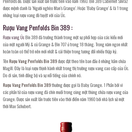
Penfolds đỏ. Được sản xuất lần trước tiên vào năm 1960. Bin 389 Cabernet Shiraz
được mệnh danh là ‘Người nghèo Man’s Grange’. Hoặc ‘Baby Grange’ & là 1 trong
những loại rượu vang đỏ tuyệt vời của Úc.
Rượu Vang Penfolds Bin 389 :
Rượu vang Úc
Bin 389 đã trưởng thành trong một sự phối hợp của các kiểu mới
của một người Mỹ & cũ Grange & Bin 707 ủ trong 18 tháng. Trong năm ngon nhất
hoàn toàn có thể trở nên mới nhất & cải thiện trong tương đối nhiều thập kỷ.
Tên
Rượu Vang Penfolds Bin 389
được đặt theo tên ban đầu ở những hầm chứa
Magill. Đây là loại rượu thịnh hành nhất trong thị trường rượu vang cao cấp của Úc.
Do di sản, tính đồng bộ và sự nổi tiếng của chính nó.
Rượu Vang Penfolds Bin 389
thường được gọi là Baby Grange. 1 Phần bởi vì
các phần tử của rượu vang đã chín muồi trong cùng một thùng chứa rượu vang của
Grange. Được sản xuất lần trước tiên vào thời điểm năm 1960 bởi nhà lịch sử một
thời Max Schubert.