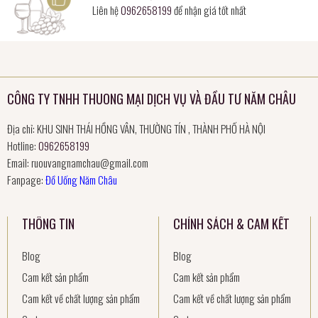
Liên hệ
0962658199
để nhận giá tốt nhất
CÔNG TY TNHH THUONG MẠI DỊCH VỤ VÀ ĐẦU TƯ NĂM CHÂU
Địa chỉ: KHU SINH THÁI HỒNG VÂN, THƯỜNG TÍN , THÀNH PHỐ HÀ NỘI
Hotline:
0962658199
Email:
ruouvangnamchau@gmail.com
Fanpage:
Đồ Uống Năm Châu
THÔNG TIN
CHÍNH SÁCH & CAM KẾT
Blog
Blog
Cam kết sản phẩm
Cam kết sản phẩm
Cam kết về chất lượng sản phẩm
Cam kết về chất lượng sản phẩm