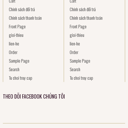
Cart
Cart
Chính sách đổi trả
Chính sách đổi trả
Chính sách thanh toán
Chính sách thanh toán
Front Page
Front Page
gioi-thieu
gioi-thieu
lien-he
lien-he
Order
Order
Sample Page
Sample Page
Search
Search
Tu choi truy cap
Tu choi truy cap
THEO DÕI FACEBOOK CHÚNG TÔI