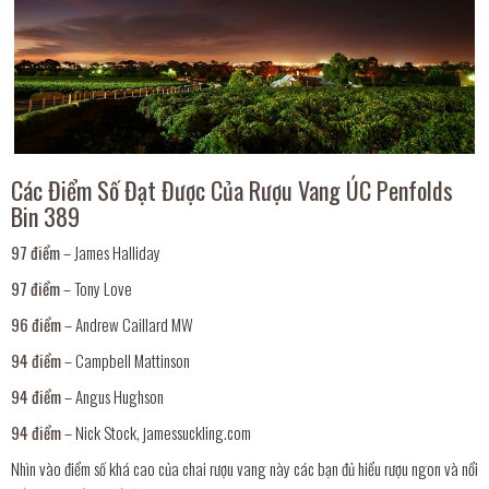
Các Điểm Số Đạt Được Của Rượu Vang ÚC Penfolds
Bin 389
97 điểm
– James Halliday
97 điểm
– Tony Love
96 điểm
– Andrew Caillard MW
94 điểm
– Campbell Mattinson
94 điểm
– Angus Hughson
94 điểm
– Nick Stock, jamessuckling.com
Nhìn vào điểm số khá cao của chai rượu vang này các bạn đủ hiểu rượu ngon và nổi