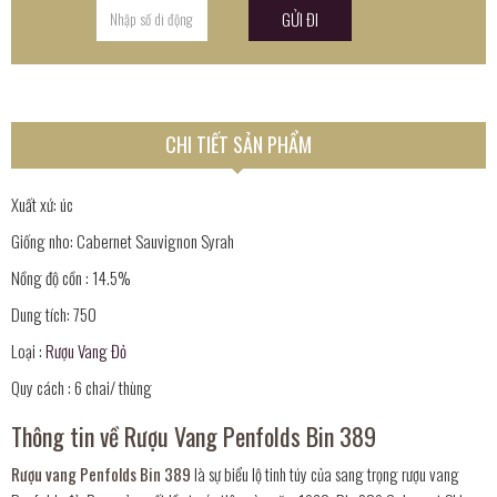
CHI TIẾT SẢN PHẨM
Xuất xứ: úc
Giống nho: Cabernet Sauvignon Syrah
Nồng độ cồn : 14.5%
Dung tích: 750
Loại :
Rượu Vang Đỏ
Quy cách : 6 chai/ thùng
Thông tin về Rượu Vang Penfolds Bin 389
Rượu vang Penfolds Bin 389
là sự biểu lộ tinh túy của sang trọng rượu vang