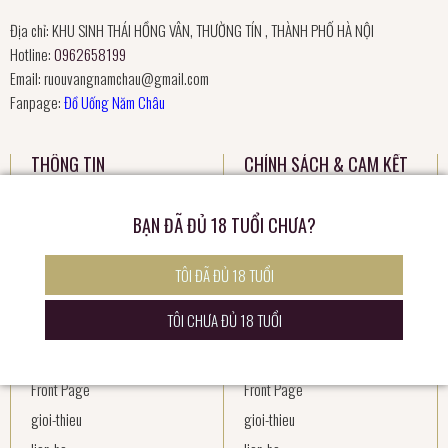
Địa chỉ: KHU SINH THÁI HỒNG VÂN, THƯỜNG TÍN , THÀNH PHỐ HÀ NỘI
Hotline:
0962658199
Email:
ruouvangnamchau@gmail.com
Fanpage:
Đồ Uống Năm Châu
THÔNG TIN
CHÍNH SÁCH & CAM KẾT
Blog
Blog
BẠN ĐÃ ĐỦ 18 TUỔI CHƯA?
Cam kết sản phẩm
Cam kết sản phẩm
Cam kết về chất lượng sản phẩm
Cam kết về chất lượng sản phẩm
TÔI ĐÃ ĐỦ 18 TUỔI
Cart
Cart
TÔI CHƯA ĐỦ 18 TUỔI
Chính sách đổi trả
Chính sách đổi trả
Chính sách thanh toán
Chính sách thanh toán
Front Page
Front Page
gioi-thieu
gioi-thieu