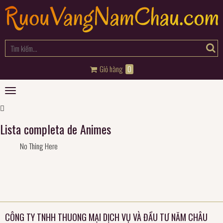
Giỏ hàng
0
Toggle
navigation
Lista completa de Animes
No Thing Here
CÔNG TY TNHH THUONG MẠI DỊCH VỤ VÀ ĐẦU TƯ NĂM CHÂU