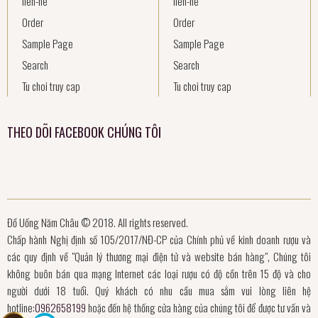
lien-he
lien-he
Order
Order
Sample Page
Sample Page
Search
Search
Tu choi truy cap
Tu choi truy cap
THEO DÕI FACEBOOK CHÚNG TÔI
Đồ Uống Năm Châu © 2018. All rights reserved.
Chấp hành Nghị định số 105/2017/NĐ-CP của Chính phủ về kinh doanh rượu và
các quy định về "Quản lý thương mại điện tử và website bán hàng", Chúng tôi
không buôn bán qua mạng Internet các loại rượu có độ cồn trên 15 độ và cho
người dưới 18 tuổi. Quý khách có nhu cầu mua sắm vui lòng liên hệ
hotline:
0962658199
hoặc đến hệ thống cửa hàng của chúng tôi để được tư vấn và