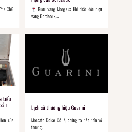
Pha Chế:
Rượu vang Margaux Khi nhắc đến rượu
vang Bordeaux,…
a tiểu
 sản
Lịch sử thương hiệu Guarini
llon của
Moscato Dolce Có lẽ, chúng ta nên nhìn về
thương…