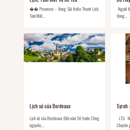
�� Prosecco – Vang Sủi Italia Thanh Lịch,
Người M
Tươi Mát…
Vang…
Lịch sử của Bordeaux
Syrah 
Lịch sử của Bordeaux Đến năm 56 trước Công
LTS: Nh
nguyên,…
Chuyên 