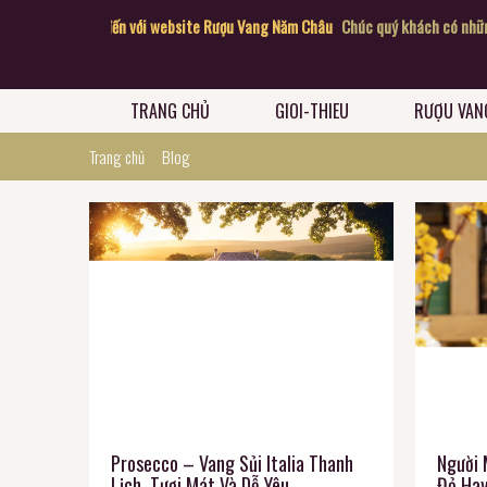
quý khách đến với website Rượu Vang Năm Châu
Chúc quý khách có những giâ
TRANG CHỦ
GIOI-THIEU
RƯỢU VAN
Trang chủ
Blog
Prosecco – Vang Sủi Italia Thanh
Người 
Lịch, Tươi Mát Và Dễ Yêu
Đỏ Hay