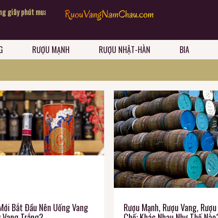
y phút mua sắm vui vẻ
Chào mừng 
Ưu đãi ngập tràn- Quà tặng sang chảnh
G
RƯỢU MẠNH
RƯỢU NHẬT-HÀN
BIA
Mới Bắt Đầu Nên Uống Vang
Rượu Mạnh, Rượu Vang, Rượu
 Vang Trắng?
Chế: Khác Nhau Như Thế Nào