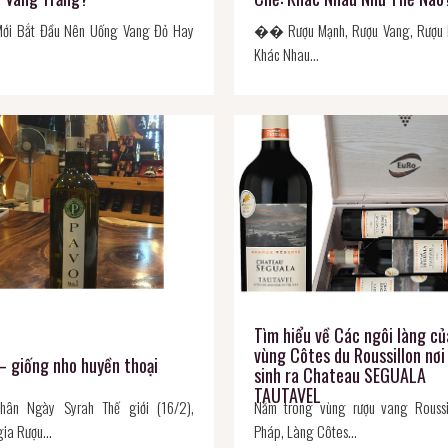
ới Bắt Đầu Nên Uống Vang Đỏ Hay
�� Rượu Mạnh, Rượu Vang, Rượu 
Khác Nhau…
Tìm hiểu về Các ngôi làng củ
vùng Côtes du Roussillon nơi
– giống nho huyền thoại
sinh ra Chateau SEGUALA
TAUTAVEL
ân Ngày Syrah Thế giới (16/2),
Nằm trong vùng rượu vang Roussi
gia Rượu…
Pháp, Làng Côtes…