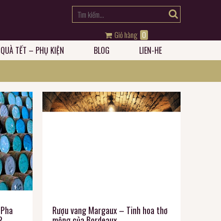
quý khách đến với website Rượu Vang Năm Châu
Chúc quý khách có những giâ
Giỏ hàng
0
QUÀ TẾT – PHỤ KIỆN
BLOG
LIEN-HE
 Pha
Rượu vang Margaux – Tinh hoa thơ
?
mộng của Bordeaux