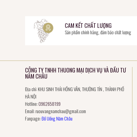
CAM KẾT CHẤT LƯỢNG
Sản phẩm chính hãng, đảm bảo chất lượng
CÔNG TY TNHH THUONG MẠI DỊCH VỤ VÀ ĐẦU TƯ
NĂM CHÂU
Địa chỉ: KHU SINH THÁI HỒNG VÂN, THƯỜNG TÍN , THÀNH PHỐ
HÀ NỘI
Hotline:
0962658199
Email:
ruouvangnamchau@gmail.com
Fanpage:
Đồ Uống Năm Châu