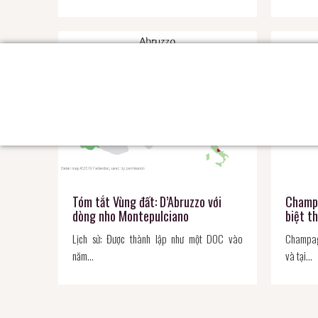
Tóm tắt Vùng đất: D’Abruzzo với
Champa
dòng nho Montepulciano
biệt t
Lịch sử: Được thành lập như một DOC vào
Champag
năm…
và tại…