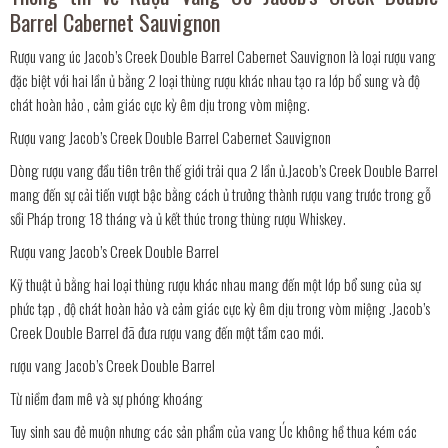
Barrel Cabernet Sauvignon
Rượu vang úc Jacob’s Creek Double Barrel Cabernet Sauvignon là loại rượu vang
đặc biệt với hai lần ủ bằng 2 loại thùng rượu khác nhau tạo ra lớp bổ sung và độ
chát hoàn hảo , cảm giác cực kỳ êm dịu trong vòm miệng.
Rượu vang Jacob’s Creek Double Barrel Cabernet Sauvignon
Dòng rượu vang đầu tiên trên thế giới trải qua 2 lần ủ.Jacob’s Creek Double Barrel
mang đến sự cải tiến vượt bậc bằng cách ủ trưởng thành rượu vang trước trong gỗ
sồi Pháp trong 18 tháng và ủ kết thúc trong thùng rượu Whiskey.
Rượu vang Jacob’s Creek Double Barrel
Kỹ thuật ủ bằng hai loại thùng rượu khác nhau mang đến một lớp bổ sung của sự
phức tạp , độ chát hoàn hảo và cảm giác cực kỳ êm dịu trong vòm miệng .Jacob’s
Creek Double Barrel đã đưa rượu vang đến một tầm cao mới.
rượu vang Jacob’s Creek Double Barrel
Từ niềm đam mê và sự phóng khoáng
Tuy sinh sau đẻ muộn nhưng các sản phẩm của vang Úc không hề thua kém các