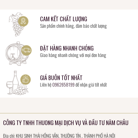
CAM KẾT CHẤT LƯỢNG
Sản phẩm chính hãng, đảm bảo chất lượng
ĐẶT HÀNG NHANH CHÓNG
Giao hàng nhanh chóng với mọi đơn hàng
GIÁ BUÔN TỐT NHẤT
Liên hệ
0962658199
để nhận giá tốt nhất
CÔNG TY TNHH THUONG MẠI DỊCH VỤ VÀ ĐẦU TƯ NĂM CHÂU
Địa chỉ: KHU SINH THÁI HỒNG VÂN, THƯỜNG TÍN , THÀNH PHỐ HÀ NỘI