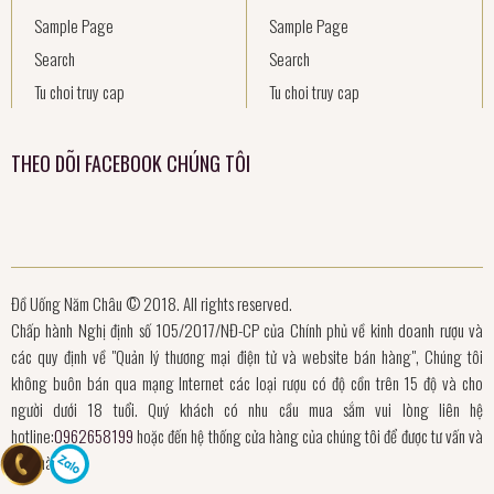
Sample Page
Sample Page
Search
Search
Tu choi truy cap
Tu choi truy cap
THEO DÕI FACEBOOK CHÚNG TÔI
Đồ Uống Năm Châu © 2018. All rights reserved.
Chấp hành Nghị định số 105/2017/NĐ-CP của Chính phủ về kinh doanh rượu và
các quy định về "Quản lý thương mại điện tử và website bán hàng", Chúng tôi
không buôn bán qua mạng Internet các loại rượu có độ cồn trên 15 độ và cho
người dưới 18 tuổi. Quý khách có nhu cầu mua sắm vui lòng liên hệ
hotline:
0962658199
hoặc đến hệ thống cửa hàng của chúng tôi để được tư vấn và
mua hàng.