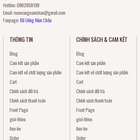
Hotline:
0962658199
Email:
ruouvangnamchau@gmail.com
Fanpage:
Đồ Uống Năm Châu
THÔNG TIN
CHÍNH SÁCH & CAM KẾT
Blog
Blog
Cam kết sản phẩm
Cam kết sản phẩm
Cam kết về chất lượng sản phẩm
Cam kết về chất lượng sản phẩm
Cart
Cart
Chính sách đổi trả
Chính sách đổi trả
Chính sách thanh toán
Chính sách thanh toán
Front Page
Front Page
gioi-thieu
gioi-thieu
lien-he
lien-he
Order
Order