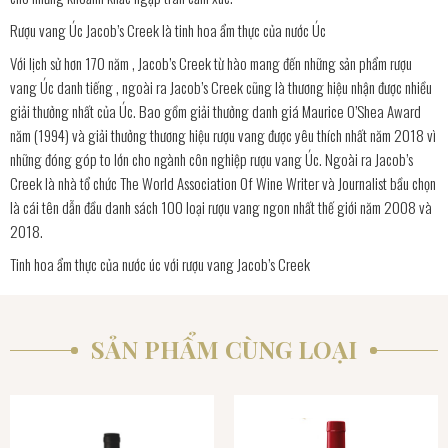
Rượu vang Úc Jacob’s Creek là tinh hoa ẩm thực của nước Úc
Với lịch sử hơn 170 năm , Jacob’s Creek từ hào mang đến những sản phẩm rượu
vang Úc danh tiếng , ngoài ra Jacob’s Creek cũng là thương hiệu nhận được nhiều
giải thưởng nhất của Úc. Bao gồm giải thưởng danh giá Maurice O’Shea Award
năm (1994) và giải thưởng thương hiệu rượu vang được yêu thích nhất năm 2018 vì
những đóng góp to lớn cho ngành côn nghiệp rượu vang Úc. Ngoài ra Jacob’s
Creek là nhà tổ chức The World Association Of Wine Writer và Journalist bầu chọn
là cái tên dẫn đầu danh sách 100 loại rượu vang ngon nhất thế giới năm 2008 và
2018.
Tinh hoa ẩm thực của nước úc với rượu vang Jacob’s Creek
SẢN PHẨM CÙNG LOẠI