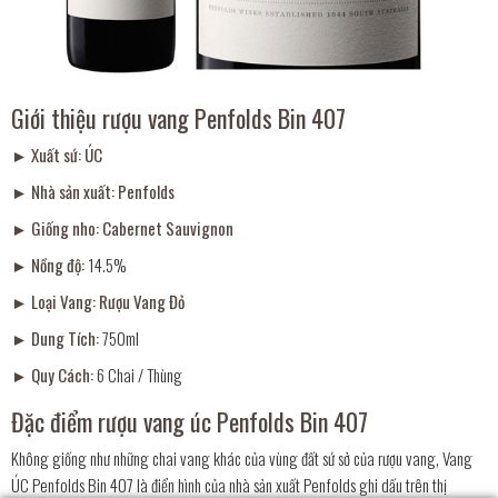
Giới thiệu rượu vang Penfolds Bin 407
► Xuất sứ:
ÚC
► Nhà sản xuất:
Penfolds
► Giống nho:
Cabernet Sauvignon
► Nồng độ:
14.5%
► Loại Vang:
Rượu Vang Đỏ
► Dung Tích:
750ml
► Quy Cách:
6 Chai / Thùng
Đặc điểm rượu vang úc Penfolds Bin 407
Không giống như những chai vang khác của vùng đất sứ sở của rượu vang, Vang
ÚC Penfolds Bin 407 là điển hình của nhà sản xuất Penfolds ghi dấu trên thị