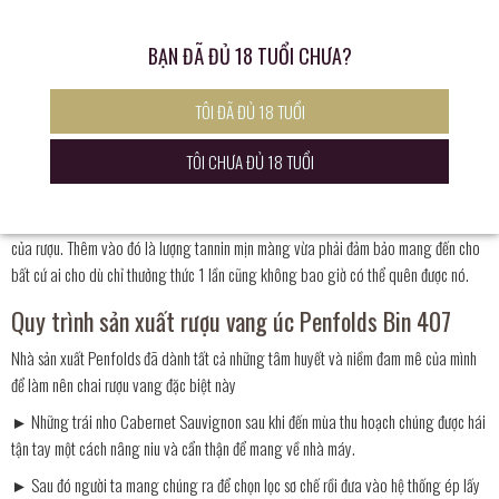
trường rượu vang của nhân loại. Bạn sẽ cảm thấy như bị kích thích và gây ấn tượng
ngay từ ánh mắt nhìn đầu tiên. Đó là màu sắc của rượu đang trở nên lôi cuốn người
BẠN ĐÃ ĐỦ 18 TUỔI CHƯA?
nhìn. Hiện ra trước mắt người thưởng thức là một màu sắc đỏ đậm đà quyến rũ. Rượu
hiện lên như một đóa hoa tươi rạng ngời trước nắng sớm ban mai. Thêm vào đó là
TÔI ĐÃ ĐỦ 18 TUỔI
chút điểm nhấn của lớp vỏ chai đầy ấn tượng và cá tính.
Hương vị của rượu được làm nên từ hương thơm của nhiều loại trái cây khác nhau
TÔI CHƯA ĐỦ 18 TUỔI
như những trái cây chín màu đỏ cùng hương thơm của vị nho Cabernet Sauvignon.
Với nồng độ vừa phải 14.5%, bạn sẽ nhận thấy được sự cân bằng có trong cấu trúc
của rượu. Thêm vào đó là lượng tannin mịn màng vừa phải đảm bảo mang đến cho
bất cứ ai cho dù chỉ thưởng thức 1 lần cũng không bao giờ có thể quên được nó.
Quy trình sản xuất rượu vang úc Penfolds Bin 407
Nhà sản xuất Penfolds đã dành tất cả những tâm huyết và niềm đam mê của mình
để làm nên chai rượu vang đặc biệt này
► Những trái nho Cabernet Sauvignon sau khi đến mùa thu hoạch chúng được hái
tận tay một cách nâng niu và cẩn thận để mang về nhà máy.
► Sau đó người ta mang chúng ra để chọn lọc sơ chế rồi đưa vào hệ thống ép lấy