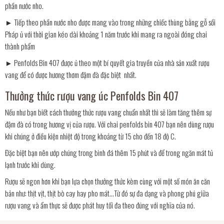
phần nước nho.
► Tiếp theo phần nước nho được mang vào trong những chiếc thùng bằng gỗ sồi
Pháp ủ với thời gian kéo dài khoảng 1 năm trước khi mang ra ngoài đóng chai
thành phẩm
► Penfolds Bin 407 được ủ theo một bí quyết gia truyền của nhà sản xuất rượu
vang để có được hương thơm đậm đà đặc biệt nhất.
Thưởng thức rượu vang úc Penfolds Bin 407
Nếu như bạn biết cách thưởng thức rượu vang chuẩn nhất thì sẽ làm tăng thêm sự
đậm đà có trong hương vị của rượu. Với chai penfolds bin 407 bạn nên dùng rượu
khi chúng ở điều kiện nhiệt độ trong khoảng từ 15 cho đến 18 độ C.
Đặc biệt bạn nên ướp chúng trong bình đá thêm 15 phút và để trong ngăn mát tủ
lạnh trước khi dùng.
Rượu sẽ ngon hơn khi bạn lựa chọn thưởng thức kèm cùng với một số món ăn căn
bản như: thịt vịt, thịt bò cay hay pho mát…Từ đó sự đa dạng và phong phú giữa
rượu vang và ẩm thực sẽ được phát huy tối đa theo đúng với nghĩa của nó.