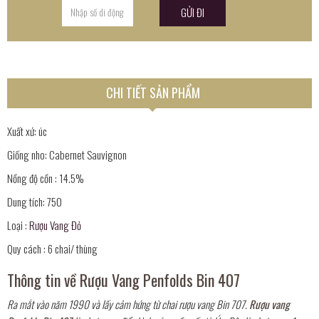
CHI TIẾT SẢN PHẨM
Xuất xứ: úc
Giống nho: Cabernet Sauvignon
Nồng độ cồn : 14.5%
Dung tích: 750
Loại :
Rượu Vang Đỏ
Quy cách : 6 chai/ thùng
Thông tin về Rượu Vang Penfolds Bin 407
Ra mắt vào năm 1990 và lấy cảm hứng từ chai rượu vang Bin 707.
Rượu vang