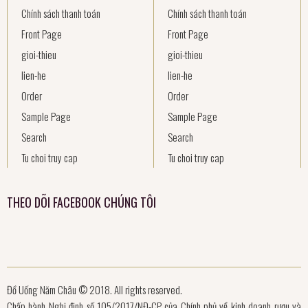
Chính sách thanh toán
Chính sách thanh toán
Front Page
Front Page
gioi-thieu
gioi-thieu
lien-he
lien-he
Order
Order
Sample Page
Sample Page
Search
Search
Tu choi truy cap
Tu choi truy cap
THEO DÕI FACEBOOK CHÚNG TÔI
Đồ Uống Năm Châu © 2018. All rights reserved.
Chấp hành Nghị định số 105/2017/NĐ-CP của Chính phủ về kinh doanh rượu và