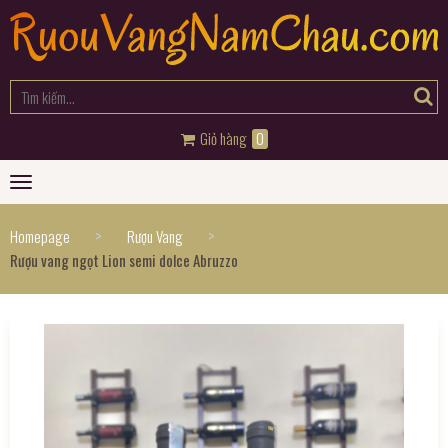
Giỏ hàng
0
Toggle
navigation
>
>
Homepage
Rượu Vang
Rượu vang ngọt Lion semi dolce Abruzzo