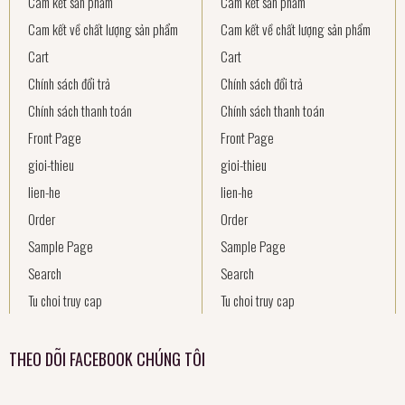
Cam kết sản phẩm
Cam kết sản phẩm
Cam kết về chất lượng sản phẩm
Cam kết về chất lượng sản phẩm
Cart
Cart
Chính sách đổi trả
Chính sách đổi trả
Chính sách thanh toán
Chính sách thanh toán
Front Page
Front Page
gioi-thieu
gioi-thieu
lien-he
lien-he
Order
Order
Sample Page
Sample Page
Search
Search
Tu choi truy cap
Tu choi truy cap
THEO DÕI FACEBOOK CHÚNG TÔI