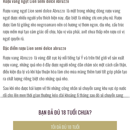
Rượu vang ngọt Lion semi dolce Abruzzo
Rượu vang ngọt Lion semi dolce Abruzzo là một trong những dòng rượu vang
ngọt được nhiều người yêu thích hiện nay, đặc biệt là những chị em phụ nữ. Rượu
được làm từ giống nho negroamaro nên có hương vị thơm ngon, dịu nhẹ, cấu trúc
rượu mềm mại tạo cảm giác dễ chịu, hậu vị vừa phải, axit chua thấp nên rượu có vị
ngọt quyến rũ.
Đặc điểm rượu Lion semi dolce abruzzo
Rượu vang Abruzzo là vùng đất cực kỳ nổi tiếng tại Ý và trên thế giới về sản xuất
rượu vang, những quả nho ở đây được người nông dân chăm sóc một cách cẩn thận,
điều kiện địa lý và khí hậu thuận hòa làm cho mùa màng thêm tươi tốt góp phần tạo
ra chất lượng riêng biệt cho những quả nho.
Sau khi nho được hái lượm về thì những công nhân sẽ chuyển sang khu vực ép nước
rồi cho lên men thời gian thường kéo dài khoảng 6 tháng sau đó sẽ chuyển sang
các hầm ủ rượu trước khi đến tay người tiêu dùng
Đặc trưng đầu tiên của vang ngọt Ý Lion semi dolce abruzzo này đó là khi mở ra
BẠN ĐÃ ĐỦ 18 TUỔI CHƯA?
sẽ thấy hương thơm tự nhiên của nho và các hoa quả khác như dâu tây, anh đào, vị
rất đặc biệt, nồng độ cồn thì không quá cao phù hợp với nhiều chị em phụ nữ
TÔI ĐÃ ĐỦ 18 TUỔI