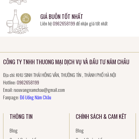
GIÁ BUÔN TỐT NHẤT
Liên hệ
0962658199
để nhận giá tốt nhất
CÔNG TY TNHH THUONG MẠI DỊCH VỤ VÀ ĐẦU TƯ NĂM CHÂU
Địa chỉ: KHU SINH THÁI HỒNG VÂN, THƯỜNG TÍN , THÀNH PHỐ HÀ NỘI
Hotline:
0962658199
Email:
ruouvangnamchau@gmail.com
Fanpage:
Đồ Uống Năm Châu
THÔNG TIN
CHÍNH SÁCH & CAM KẾT
Blog
Blog