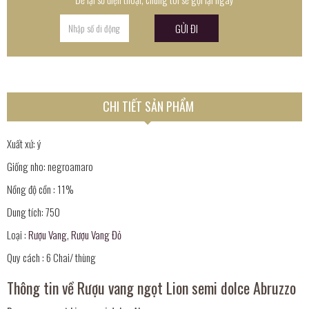
CHI TIẾT SẢN PHẨM
Xuất xứ: ý
Giống nho: negroamaro
Nồng độ cồn : 11%
Dung tích: 750
Loại :
Rượu Vang
,
Rượu Vang Đỏ
Quy cách : 6 Chai/ thùng
Thông tin về Rượu vang ngọt Lion semi dolce Abruzzo