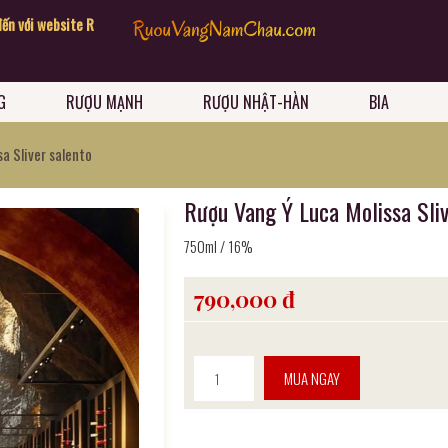
website Rượu Vang Năm Châu
Chúc quý khách có những giây phút mua sắm vui
G
RƯỢU MẠNH
RƯỢU NHẬT-HÀN
BIA
a Sliver salento
Rượu Vang Ý Luca Molissa Sliv
750ml / 16%
790,000 đ
MUA NGAY