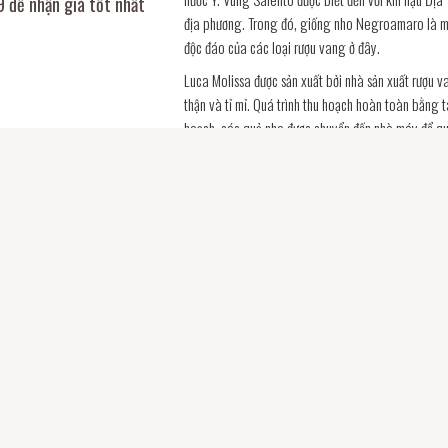
 để nhận giá tốt nhất
địa phương. Trong đó, giống nho Negroamaro là mộ
độc đáo của các loại rượu vang ở đây.
Luca Molissa được sản xuất bởi nhà sản xuất rượu va
thận và tỉ mỉ. Quá trình thu hoạch hoàn toàn bằng 
hoạch, các quả nho được chuyển đến nhà máy để qu
Molissa được ủ trong thùng gỗ sồi trong hơn 6 thán