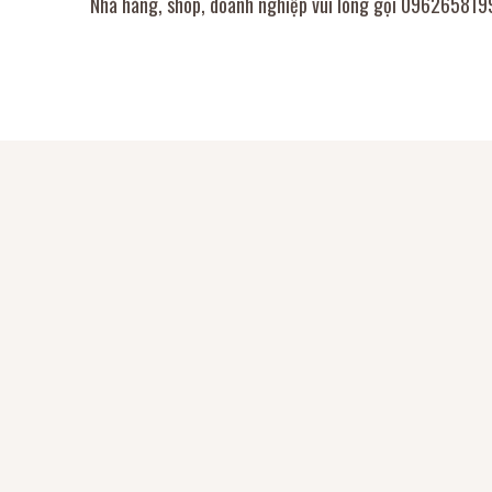
Nhà hàng, shop, doanh nghiệp vui lòng gọi 0962658199