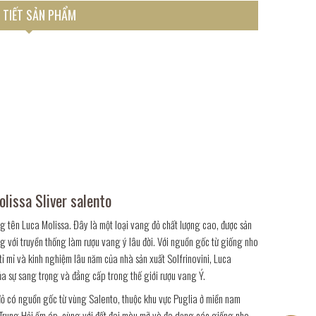
 TIẾT SẢN PHẨM
lissa Sliver salento
g tên Luca Molissa. Đây là một loại vang đỏ chất lượng cao, được sản
ng với truyền thống làm rượu vang ý lâu đời. Với nguồn gốc từ giống nho
ỉ mỉ và kinh nghiệm lâu năm của nhà sản xuất Solfrinovini, Luca
ủa sự sang trọng và đẳng cấp trong thế giới rượu vang Ý.
đỏ có nguồn gốc từ vùng Salento, thuộc khu vực Puglia ở miền nam
a Trung Hải ấm áp, cùng với đất đai màu mỡ và đa dạng các giống nho