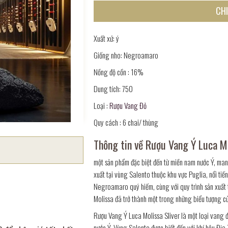
CHI
Xuất xứ: ý
Giống nho: Negroamaro
Nồng độ cồn : 16%
Dung tích: 750
Loại :
Rượu Vang Đỏ
Quy cách : 6 chai/ thùng
Thông tin về Rượu Vang Ý Luca Mo
một sản phẩm đặc biệt đến từ miền nam nước Ý, man
xuất tại vùng Salento thuộc khu vực Puglia, nổi tiế
Negroamaro quý hiếm, cùng với quy trình sản xuất t
Molissa đã trở thành một trong những biểu tượng c
Rượu Vang Ý Luca Molissa Sliver là một loại vang 
nước Ý. Vùng Salento được biết đến với khí hậu Đị