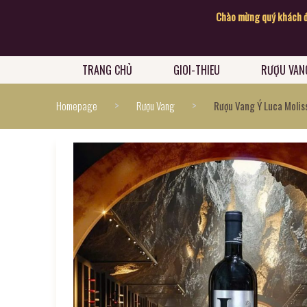
Chào mừng quý khách đến với 
TRANG CHỦ
GIOI-THIEU
RƯỢU VAN
>
>
Homepage
Rượu Vang
Rượu Vang Ý Luca Moliss