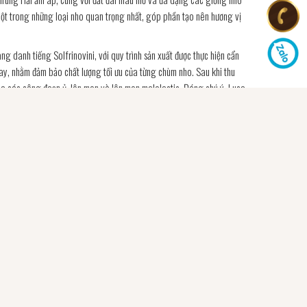
t trong những loại nho quan trọng nhất, góp phần tạo nên hương vị
ng danh tiếng Solfrinovini, với quy trình sản xuất được thực hiện cẩn
tay, nhằm đảm bảo chất lượng tối ưu của từng chùm nho. Sau khi thu
a các công đoạn ủ, lên men và lên men malolactic. Đáng chú ý, Luca
g, góp phần tạo nên hương vị phức hợp và độ chát hậu vị đặc trưng.