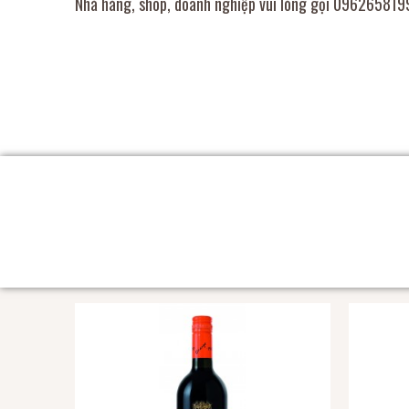
Nhà hàng, shop, doanh nghiệp vui lòng gọi 0962658199