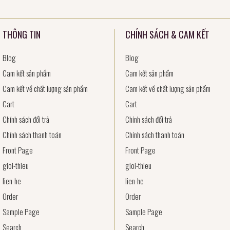
THÔNG TIN
CHÍNH SÁCH & CAM KẾT
Blog
Blog
Cam kết sản phẩm
Cam kết sản phẩm
Cam kết về chất lượng sản phẩm
Cam kết về chất lượng sản phẩm
Cart
Cart
Chính sách đổi trả
Chính sách đổi trả
Chính sách thanh toán
Chính sách thanh toán
Front Page
Front Page
gioi-thieu
gioi-thieu
lien-he
lien-he
Order
Order
Sample Page
Sample Page
Search
Search