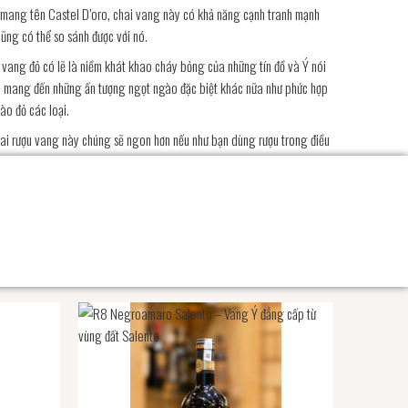
g mang tên Castel D’oro, chai vang này có khả năng cạnh tranh mạnh
ũng có thể so sánh được với nó.
vang đỏ có lẽ là niềm khát khao cháy bỏng của những tín đồ và Ý nói
òn mang đến những ấn tượng ngọt ngào đặc biệt khác nữa như phức hợp
ào đỏ các loại.
hai rượu vang này chúng sẽ ngon hơn nếu như bạn dùng rượu trong điều
kết hợp dùng vang với một số món ăn quen thuộc như thịt bò hấp, bò bít