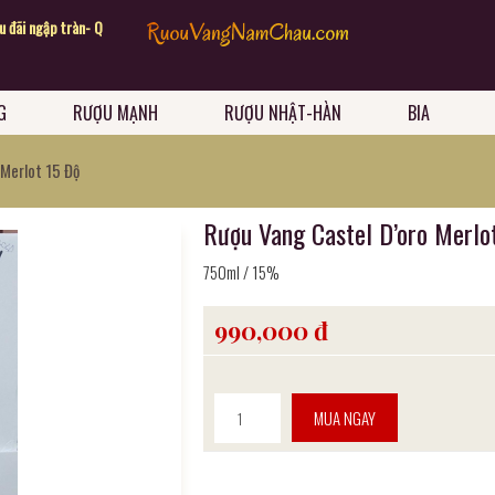
Chào mừng quý khách đến với website Rư
ngập tràn- Quà tặng sang chảnh
G
RƯỢU MẠNH
RƯỢU NHẬT-HÀN
BIA
 Merlot 15 Độ
Rượu Vang Castel D’oro Merlo
750ml / 15%
990,000 đ
MUA NGAY