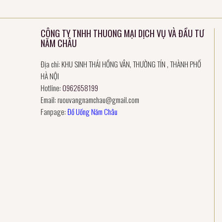
CÔNG TY TNHH THUONG MẠI DỊCH VỤ VÀ ĐẦU TƯ
NĂM CHÂU
Địa chỉ: KHU SINH THÁI HỒNG VÂN, THƯỜNG TÍN , THÀNH PHỐ
HÀ NỘI
Hotline:
0962658199
Email:
ruouvangnamchau@gmail.com
Fanpage:
Đồ Uống Năm Châu