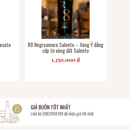
Rosato
R8 Negroamaro Salento – Vang Ý đẳng
cấp từ vùng đất Salento
1,250,000 đ
GIÁ BUÔN TỐT NHẤT
Liên hệ
0962658199
để nhận giá tốt nhất