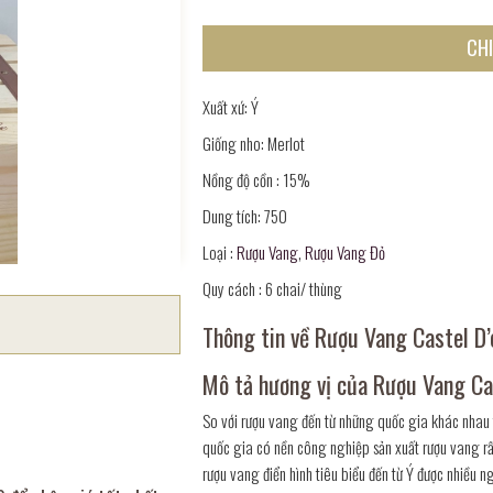
CHI
Xuất xứ: Ý
Giống nho: Merlot
Nồng độ cồn : 15%
Dung tích: 750
Loại :
Rượu Vang
,
Rượu Vang Đỏ
Quy cách : 6 chai/ thùng
Thông tin về Rượu Vang Castel D
Mô tả hương vị của Rượu Vang Ca
So với rượu vang đến từ những quốc gia khác nhau t
quốc gia có nền công nghiệp sản xuất rượu vang rất
rượu vang điển hình tiêu biểu đến từ Ý được nhiều ng