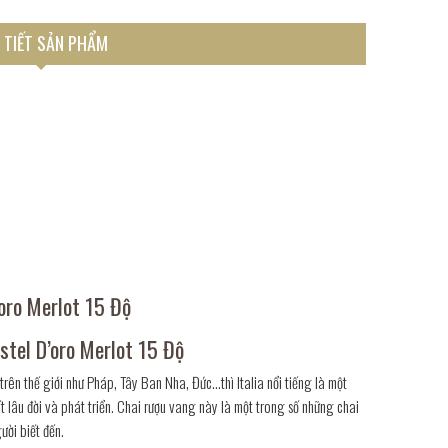
 TIẾT SẢN PHẨM
’oro Merlot 15 Độ
stel D’oro Merlot 15 Độ
rên thế giới như Pháp, Tây Ban Nha, Đức…thì Italia nổi tiếng là một
 lâu đời và phát triển. Chai rượu vang này là một trong số những chai
ười biết đến.