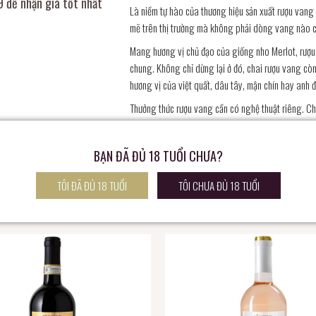
 để nhận giá tốt nhất
Là niềm tự hào của thương hiệu sản xuất rượu van
mẽ trên thị trường mà không phải dòng vang nào c
Mang hương vị chủ đạo của giống nho Merlot, rượu 
chung. Không chỉ dừng lại ở đó, chai rượu vang c
hương vị của việt quất, dâu tây, mận chín hay anh đ
Thưởng thức rượu vang cần có nghệ thuật riêng. C
kiện nhiệt độ giao động từ 16-18 độ. Ngoài ra hãy 
tết hay bò sốt vang và thịt thú rừng nướng.
BẠN ĐÃ ĐỦ 18 TUỔI CHƯA?
TÔI ĐÃ ĐỦ 18 TUỔI
TÔI CHƯA ĐỦ 18 TUỔI
SẢN PHẨM CÙNG LOẠI