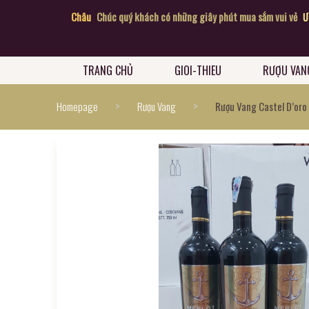
ợu Vang Năm Châu
Chúc quý khách có những giây phút mua sắm vui vẻ
Ưu đãi 
TRANG CHỦ
GIOI-THIEU
RƯỢU VAN
>
>
Homepage
Rượu Vang
Rượu Vang Castel D’oro