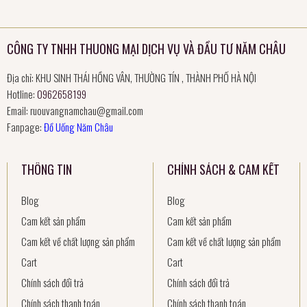
CÔNG TY TNHH THUONG MẠI DỊCH VỤ VÀ ĐẦU TƯ NĂM CHÂU
Địa chỉ: KHU SINH THÁI HỒNG VÂN, THƯỜNG TÍN , THÀNH PHỐ HÀ NỘI
Hotline:
0962658199
Email:
ruouvangnamchau@gmail.com
Fanpage:
Đồ Uống Năm Châu
THÔNG TIN
CHÍNH SÁCH & CAM KẾT
Blog
Blog
Cam kết sản phẩm
Cam kết sản phẩm
Cam kết về chất lượng sản phẩm
Cam kết về chất lượng sản phẩm
Cart
Cart
Chính sách đổi trả
Chính sách đổi trả
Chính sách thanh toán
Chính sách thanh toán