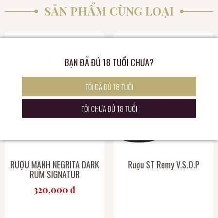
SẢN PHẨM CÙNG LOẠI
BẠN ĐÃ ĐỦ 18 TUỔI CHƯA?
TÔI ĐÃ ĐỦ 18 TUỔI
TÔI CHƯA ĐỦ 18 TUỔI
RƯỢU MẠNH NEGRITA DARK
Rượu ST Remy V.S.O.P
RUM SIGNATUR
320,000 đ