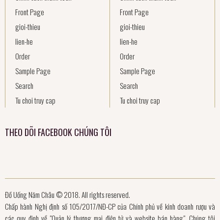
Front Page
Front Page
gioi-thieu
gioi-thieu
lien-he
lien-he
Order
Order
Sample Page
Sample Page
Search
Search
Tu choi truy cap
Tu choi truy cap
THEO DÕI FACEBOOK CHÚNG TÔI
Đồ Uống Năm Châu © 2018. All rights reserved.
Chấp hành Nghị định số 105/2017/NĐ-CP của Chính phủ về kinh doanh rượu và
các quy định về "Quản lý thương mại điện tử và website bán hàng", Chúng tôi