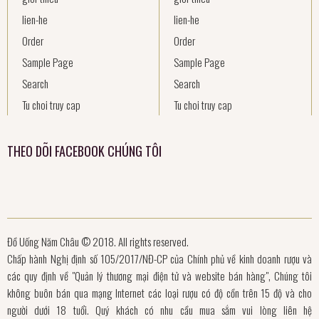
lien-he
lien-he
Order
Order
Sample Page
Sample Page
Search
Search
Tu choi truy cap
Tu choi truy cap
THEO DÕI FACEBOOK CHÚNG TÔI
Đồ Uống Năm Châu © 2018. All rights reserved.
Chấp hành Nghị định số 105/2017/NĐ-CP của Chính phủ về kinh doanh rượu và
các quy định về "Quản lý thương mại điện tử và website bán hàng", Chúng tôi
không buôn bán qua mạng Internet các loại rượu có độ cồn trên 15 độ và cho
người dưới 18 tuổi. Quý khách có nhu cầu mua sắm vui lòng liên hệ