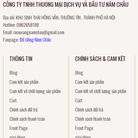
CÔNG TY TNHH THUONG MẠI DỊCH VỤ VÀ ĐẦU TƯ NĂM CHÂU
Địa chỉ: KHU SINH THÁI HỒNG VÂN, THƯỜNG TÍN , THÀNH PHỐ HÀ NỘI
Hotline:
0962658199
Email:
ruouvangnamchau@gmail.com
Fanpage:
Đồ Uống Năm Châu
THÔNG TIN
CHÍNH SÁCH & CAM KẾT
Blog
Blog
Cam kết sản phẩm
Cam kết sản phẩm
Cam kết về chất lượng sản phẩm
Cam kết về chất lượng sản phẩm
Cart
Cart
Chính sách đổi trả
Chính sách đổi trả
Chính sách thanh toán
Chính sách thanh toán
Front Page
Front Page
gioi-thieu
gioi-thieu