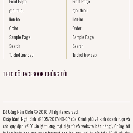
Front Page
Front Page
gioi-thieu
gioi-thieu
lien-he
lien-he
Order
Order
Sample Page
Sample Page
Search
Search
Tu choi truy cap
Tu choi truy cap
THEO DÕI FACEBOOK CHÚNG TÔI
Đồ Uống Năm Châu © 2018. All rights reserved.
Chấp hành Nghị định số 105/2017/NĐ-CP của Chính phủ về kinh doanh rượu và
các quy định về "Quản lý thương mại điện tử và website bán hàng", Chúng tôi
không buôn bán qua mạng Internet các loại rượu có độ cồn trên 15 độ và cho