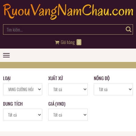
Giỏ hàng
0
Toggle
navigation
LOẠI
XUẤT XỨ
NỒNG ĐỘ
DUNG TÍCH
GIÁ (VND)