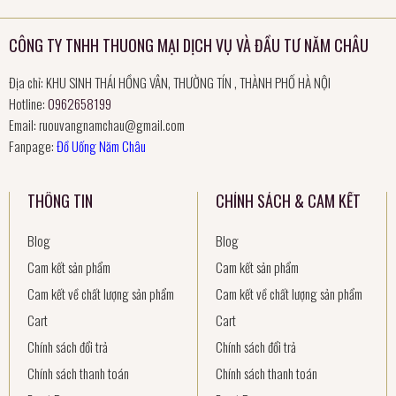
CÔNG TY TNHH THUONG MẠI DỊCH VỤ VÀ ĐẦU TƯ NĂM CHÂU
Địa chỉ: KHU SINH THÁI HỒNG VÂN, THƯỜNG TÍN , THÀNH PHỐ HÀ NỘI
Hotline:
0962658199
Email:
ruouvangnamchau@gmail.com
Fanpage:
Đồ Uống Năm Châu
THÔNG TIN
CHÍNH SÁCH & CAM KẾT
Blog
Blog
Cam kết sản phẩm
Cam kết sản phẩm
Cam kết về chất lượng sản phẩm
Cam kết về chất lượng sản phẩm
Cart
Cart
Chính sách đổi trả
Chính sách đổi trả
Chính sách thanh toán
Chính sách thanh toán