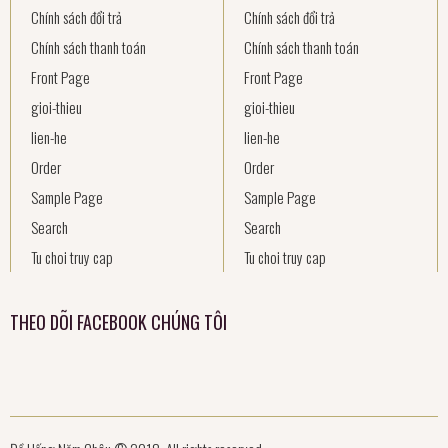
Chính sách đổi trả
Chính sách đổi trả
Chính sách thanh toán
Chính sách thanh toán
Front Page
Front Page
gioi-thieu
gioi-thieu
lien-he
lien-he
Order
Order
Sample Page
Sample Page
Search
Search
Tu choi truy cap
Tu choi truy cap
THEO DÕI FACEBOOK CHÚNG TÔI