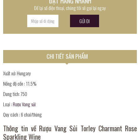
ĐẶT HÀNG NHANH
Để lại số điện thoại, chúng tôi sẽ gọi lại ngay
CHI TIẾT SẢN PHẨM
Xuất xứ: Hungary
Nồng độ cồn : 11.5%
Dung tích: 750
Loại :
Rượu Vang sủi
Quy cách : 6 chai/thùng
Thông tin về Rượu Vang Sủi Torley Charmant Rose
Sparkling Wine