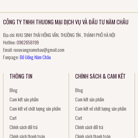
CÔNG TY TNHH THUONG MẠI DỊCH VỤ VÀ ĐẦU TƯ NĂM CHÂU
Địa chỉ: KHU SINH THÁI HỒNG VÂN, THƯỜNG TÍN , THÀNH PHỐ HÀ NỘI
Hotline:
0962658199
Email:
ruouvangnamchau@gmail.com
Fanpage:
Đồ Uống Năm Châu
THÔNG TIN
CHÍNH SÁCH & CAM KẾT
Blog
Blog
Cam kết sản phẩm
Cam kết sản phẩm
Cam kết về chất lượng sản phẩm
Cam kết về chất lượng sản phẩm
Cart
Cart
Chính sách đổi trả
Chính sách đổi trả
Chính sách thanh toán
Chính sách thanh toán