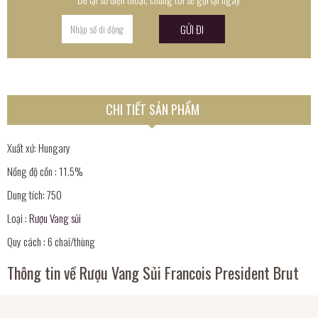
CHI TIẾT SẢN PHẨM
Xuất xứ: Hungary
Nồng độ cồn : 11.5%
Dung tích: 750
Loại :
Rượu Vang sủi
Quy cách : 6 chai/thùng
Thông tin về Rượu Vang Sủi Francois President Brut