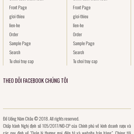
Front Page
Front Page
gioi-thieu
gioi-thieu
lien-he
lien-he
Order
Order
Sample Page
Sample Page
Search
Search
Tu choi truy cap
Tu choi truy cap
THEO DÕI FACEBOOK CHÚNG TÔI
Đồ Uống Năm Châu © 2018. All rights reserved.
Chấp hành Nghị định số 105/2017/NĐ-CP của Chính phủ về kinh doanh rượu và
các quy định về "Quản lý thương mại điện tử và website bán hàng", Chúng tôi