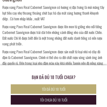
Rượu vang Pavo Real Cabernet Sauvignon có hương vị đặc trưng là mùi măng tây
hạt tiêu cay nhẹ thoang thoảng chút bạc hà dịu mát cùng hương thanh khuynh
diệp . Có tem nhập khẩu , xuất VAT
Rượu vang Pavo Real Cabernet Sauvignon: được lên men từ giống nho nổi tiếng
Carbernet Sauvignon được trải dài trên những cánh đồng nho của đất nước Chile.
Đất nước Chi lê được biết đến là một trong những đất nước danh tiếng có nền rượu
vang phát triển .
Rượu vang Pavo Real Cabernet Sauvignon: được sản xuất từ loại nhỏ vỏ dày đỏ
đậm là Cabernet Sauvignon. Chính vì thế cho ra đời chất rượu sóng sánh óng ánh
đầy quyến rũ. Bên trong loại nho đậm màu này khá nhiều Tannin nên độ nồng nặng
khá cao và khá tốt cho sức khỏe. Hương vị đặc trưng là mùi măng tây hạt tiêu cay
nhẹ thoang thoảng chút bạc hà dịu mát cùng hương thanh khuynh diệp
BẠN ĐÃ ĐỦ 18 TUỔI CHƯA?
Rượu vang Pavo Real Cabernet Sauvignon có mặt trong các bửa ăn tối, tiệc nhẹ
nhàng , được sử dụng chiêu đải hoặc biếu tặng vào các dịp lễ tết
TÔI ĐÃ ĐỦ 18 TUỔI
TÔI CHƯA ĐỦ 18 TUỔI