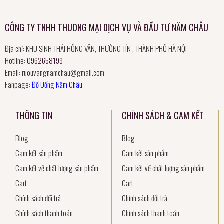
CÔNG TY TNHH THUONG MẠI DỊCH VỤ VÀ ĐẦU TƯ NĂM CHÂU
Địa chỉ: KHU SINH THÁI HỒNG VÂN, THƯỜNG TÍN , THÀNH PHỐ HÀ NỘI
Hotline:
0962658199
Email:
ruouvangnamchau@gmail.com
Fanpage:
Đồ Uống Năm Châu
THÔNG TIN
CHÍNH SÁCH & CAM KẾT
Blog
Blog
Cam kết sản phẩm
Cam kết sản phẩm
Cam kết về chất lượng sản phẩm
Cam kết về chất lượng sản phẩm
Cart
Cart
Chính sách đổi trả
Chính sách đổi trả
Chính sách thanh toán
Chính sách thanh toán