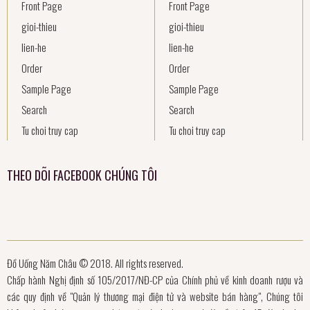
Front Page
Front Page
gioi-thieu
gioi-thieu
lien-he
lien-he
Order
Order
Sample Page
Sample Page
Search
Search
Tu choi truy cap
Tu choi truy cap
THEO DÕI FACEBOOK CHÚNG TÔI
Đồ Uống Năm Châu © 2018. All rights reserved.
Chấp hành Nghị định số 105/2017/NĐ-CP của Chính phủ về kinh doanh rượu và
các quy định về "Quản lý thương mại điện tử và website bán hàng", Chúng tôi