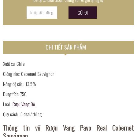
CHI TIẾT SẢN PHẨM
Xuất xứ: Chile
Giống nho: Cabernet Sauvignon
Nồng độ cồn : 13.5%
Dung tích: 750
Loại :
Rượu Vang Đỏ
Quy cách : 6 chai/ thùng
Thông tin về Rượu Vang Pavo Real Cabernet
Sauvignon