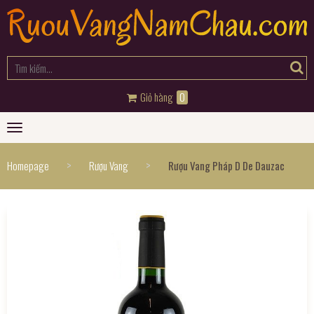
Giỏ hàng
0
Toggle
navigation
>
>
Homepage
Rượu Vang
Rượu Vang Pháp D De Dauzac