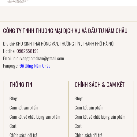
CÔNG TY TNHH THUONG MẠI DỊCH VỤ VÀ ĐẦU TƯ NĂM CHÂU
Địa chỉ: KHU SINH THÁI HỒNG VÂN, THƯỜNG TÍN , THÀNH PHỐ HÀ NỘI
Hotline:
0962658199
Email:
ruouvangnamchau@gmail.com
Fanpage:
Đồ Uống Năm Châu
THÔNG TIN
CHÍNH SÁCH & CAM KẾT
Blog
Blog
Cam kết sản phẩm
Cam kết sản phẩm
Cam kết về chất lượng sản phẩm
Cam kết về chất lượng sản phẩm
Cart
Cart
Chính sách đổi trả
Chính sách đổi trả