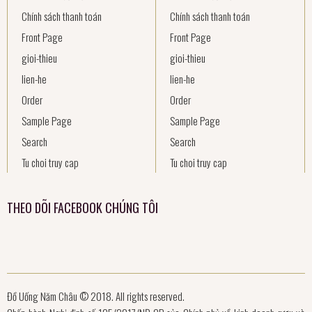
Chính sách thanh toán
Chính sách thanh toán
Front Page
Front Page
gioi-thieu
gioi-thieu
lien-he
lien-he
Order
Order
Sample Page
Sample Page
Search
Search
Tu choi truy cap
Tu choi truy cap
THEO DÕI FACEBOOK CHÚNG TÔI
Đồ Uống Năm Châu © 2018. All rights reserved.