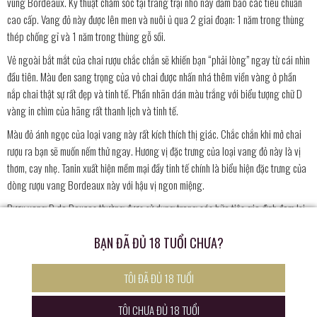
vùng Bordeaux. Kỹ thuật chăm sóc tại trang trại nho này đảm bảo các tiêu chuẩn
cao cấp. Vang đỏ này được lên men và nuôi ủ qua 2 giai đoạn: 1 năm trong thùng
thép chống gỉ và 1 năm trong thùng gỗ sồi.
Vẻ ngoài bắt mắt của chai rượu chắc chắn sẽ khiến bạn “phải lòng” ngay từ cái nhìn
đầu tiên. Màu đen sang trọng của vỏ chai được nhấn nhá thêm viền vàng ở phần
nắp chai thật sự rất đẹp và tinh tế. Phần nhãn dán màu trắng với biểu tượng chữ D
vàng in chìm của hãng rất thanh lịch và tinh tế.
Màu đỏ ánh ngọc của loại vang này rất kích thích thị giác. Chắc chắn khi mở chai
rượu ra bạn sẽ muốn nếm thử ngay. Hương vị đặc trưng của loại vang đỏ này là vị
thơm, cay nhẹ
.
Tanin xuất hiện mềm mại đầy tinh tế chính là biểu hiện đặc trưng của
dòng rượu vang Bordeaux này với hậu vị ngon miệng.
Rượu vang D de Dauzac thường được sử dụng trong các bữa tiệc gia đình đem lại
không khí ấm cũng. Nó cũng dùng trong các đại tiệc như tiệc cưới góp phần kết
BẠN ĐÃ ĐỦ 18 TUỔI CHƯA?
nối mọi người với không khí hân hoan, vui vẻ. Hãy thưởng thức rượu vang với các
món thịt vịt, thịt bò cay, pate, thịt thỏ, thịt quay, pho mát cứng, pho mát xanh,… sẽ
rất thú vị và hấp dẫn. Chắc chắn nó sẽ làm hài lòng cả những khách hàng khó tính
TÔI ĐÃ ĐỦ 18 TUỔI
nhất.
TÔI CHƯA ĐỦ 18 TUỔI