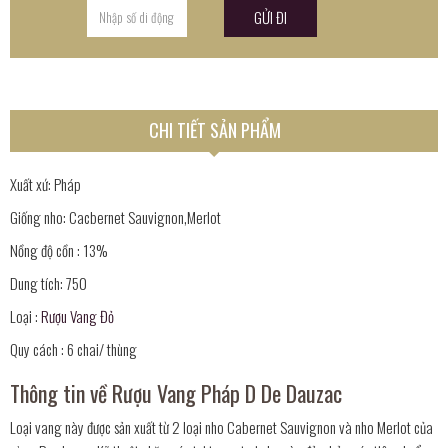
CHI TIẾT SẢN PHẨM
Xuất xứ: Pháp
Giống nho: Cacbernet Sauvignon,Merlot
Nồng độ cồn : 13%
Dung tích: 750
Loại :
Rượu Vang Đỏ
Quy cách : 6 chai/ thùng
Thông tin về Rượu Vang Pháp D De Dauzac
Loại vang này được sản xuất từ 2 loại nho Cabernet Sauvignon và nho Merlot của