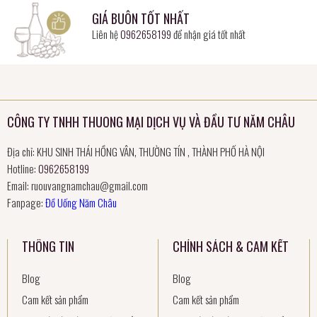
GIÁ BUÔN TỐT NHẤT
Liên hệ
0962658199
để nhận giá tốt nhất
CÔNG TY TNHH THUONG MẠI DỊCH VỤ VÀ ĐẦU TƯ NĂM CHÂU
Địa chỉ: KHU SINH THÁI HỒNG VÂN, THƯỜNG TÍN , THÀNH PHỐ HÀ NỘI
Hotline:
0962658199
Email:
ruouvangnamchau@gmail.com
Fanpage:
Đồ Uống Năm Châu
THÔNG TIN
CHÍNH SÁCH & CAM KẾT
Blog
Blog
Cam kết sản phẩm
Cam kết sản phẩm