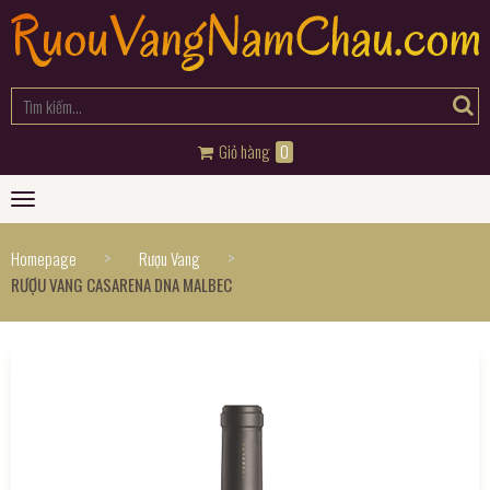
Giỏ hàng
0
Toggle
navigation
>
>
Homepage
Rượu Vang
RƯỢU VANG CASARENA DNA MALBEC