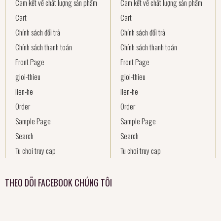
Cam kết về chất lượng sản phẩm
Cam kết về chất lượng sản phẩm
Cart
Cart
Chính sách đổi trả
Chính sách đổi trả
Chính sách thanh toán
Chính sách thanh toán
Front Page
Front Page
gioi-thieu
gioi-thieu
lien-he
lien-he
Order
Order
Sample Page
Sample Page
Search
Search
Tu choi truy cap
Tu choi truy cap
THEO DÕI FACEBOOK CHÚNG TÔI