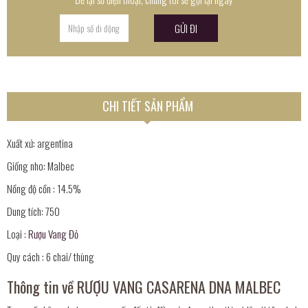
CHI TIẾT SẢN PHẨM
Xuất xứ: argentina
Giống nho: Malbec
Nồng độ cồn : 14.5%
Dung tích: 750
Loại :
Rượu Vang Đỏ
Quy cách : 6 chai/ thùng
Thông tin về RƯỢU VANG CASARENA DNA MALBEC