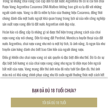
Trong số những chai vang cao cấp đến từ đất nước Argentina thì có lẽ cái tên chai
Rượu Vang Argentina Casarena DNA Malbec không bao giờ xa lạ đối với những
người sành rượu. Vang ra đời là niềm tự hào của thương hiệu Casarena, đồng thời
chúng đánh dấu một bước ngoặt khá quan trọng trong lịch sử của nền công nghiệp
sản xuất rượu vang đến từ đất nước Argentian xinh đẹp này.
Hoàn hảo và đẳng cấp là những gì sẽ được thể hiện trong phong cách của chai
rượu vang này nói chung. Đến từ vùng đất Perdriel, Mendoza huyền thoại của đất
nước Argentina, chai rượu vang như mở ra một kỳ tích, là ánh nắng, là ngọn lửa như
truyền cảm hứng dành cho biết bao tâm hồn của người dùng rượu.
Điều gì khiến cho chai rượu vang có sức quyến rũ đặc biệt đến như thế. Đó là do sự
đặc biệt bởi hương vị của chai rượu vang cũng như ngay từ diện mạo bên ngoài
bắt mắt của rượu. Vang mang đến thứ ánh màu đỏ ruby tười tắn đậm đà, thứ ánh
màu mà có khả năng chinh phục cũng như lôi cuốn người thưởng thức một cách hết
sức mạnh mẽ khó lòng có thể rời mắt ra khỏi chai rượu vang.
Khi nếm thử sự phức hợp trong hương vị của rượu làm nền cho vang có được vị trí
BẠN ĐÃ ĐỦ 18 TUỔI CHƯA?
nhất định dành tình cảm của người thưởng thức. Bạn sẽ cảm nhận được sự rõ nét bởi
hương thơm những trái cây chín đỏ như việt quất, anh đào hay dâu tây. Kết thúc bởi
TÔI ĐÃ ĐỦ 18 TUỔI
nồng độ cồn có trong rượu đạt ở mức 14.5%, vang hoàn hảo đẳng cấp chưa từng