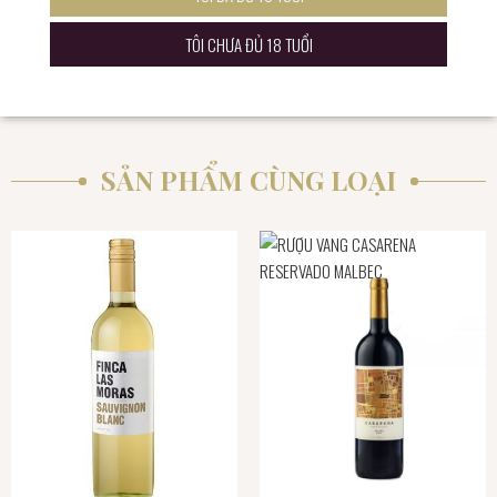
trong thùng gỗ sồi , một kết thúc ngọt ngào pha hương thuốc lá thơm ngon, tuyệt
vời là những gì mà ta có thể miêu tả về sản phẩm nên sẽ không quá ngạc nhiên khi
TÔI CHƯA ĐỦ 18 TUỔI
đây là dòng rượu luôn nằm trong top doanh số bán hàng cao nhất rất được các
quý ông ưa chuộng và lựa chọn.
SẢN PHẨM CÙNG LOẠI