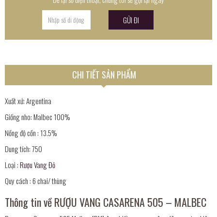
CHI TIẾT SẢN PHẨM
Xuất xứ: Argentina
Giống nho: Malbec 100%
Nồng độ cồn : 13.5%
Dung tích: 750
Loại :
Rượu Vang Đỏ
Quy cách : 6 chai/ thùng
Thông tin về RƯỢU VANG CASARENA 505 – MALBEC