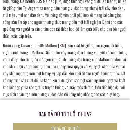
Rượu vang Casarena 505 Malbec [BM] được biết rượu vang được lên men tự nhiên
từ giống nho Tại Argentina mang đậm hương vị đặc trưng như vị trái cây nho đen ,
mùi mận , mùi anh đào đen . Với nồng độ vừa phải phù hợp sẽ mang lại cảm giác
nồng nàn ấm áp cho người thưởng thức mang đến một trải nghiệm lý thú cho các
quý ông và ngoài ra sản phẩm còn rất thích hợp để làm quà biếu cho bạn bè người
thân hoặc cấp trên.
Rượu vang Casarena 505 Malbec [BM]
sản xuất từ giống nho ngon nổi tiếng
ngành rượu vang
–
Malbec. Giống nho này mang đậm hương vị tuyệt vời của những
cánh đồng nho rộng lớn ở Argentina.Chính những đặc trưng của Malbec đã đem lại
cho chai rượu vang hương thơm nhẹ nhàng hòa quyện với vị ngọt chát của vị trái
cây chín mọng tạ nên một hương vị hấp dẫn khó chối từ cho người thưởng thức. Tất
cả quy trình sản xuất đều là khép kín được giám sát một cách nghiêm ngặt và khắt
khe kết hợp giữa công thức truyền thống và máy móc thiết bị tiên tiến hiện đại với
mục đích nhằm tạo nên hương vị độc đáo dễ uống nhẹ nhàng cho các quý ông.
Rượu vang Casarena 505 Malbec [BM]
được biết rượu vang được lên men tự
nhiên từ giống nho Tại Argentina mang đậm hương vị đặc trưng như vị trái cây :
BẠN ĐÃ ĐỦ 18 TUỔI CHƯA?
nho đen , mùi mận , mùi anh đào đen. Ngoài ra còn cung cấp thêm sắc thái như sô
cô la sữa , bột ca cao , hoa tím , da thuộc và tùy thuộc vào thời gian trưởng thành
TÔI ĐÃ ĐỦ 18 TUỔI