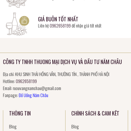
GIÁ BUÔN TỐT NHẤT
Liên hệ
0962658199
để nhận giá tốt nhất
CÔNG TY TNHH THUONG MẠI DỊCH VỤ VÀ ĐẦU TƯ NĂM CHÂU
Địa chỉ: KHU SINH THÁI HỒNG VÂN, THƯỜNG TÍN , THÀNH PHỐ HÀ NỘI
Hotline:
0962658199
Email:
ruouvangnamchau@gmail.com
Fanpage:
Đồ Uống Năm Châu
THÔNG TIN
CHÍNH SÁCH & CAM KẾT
Blog
Blog