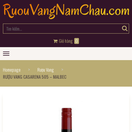
Giỏ hàng
0
Toggle
navigation
>
>
Homepage
Rượu Vang
RƯỢU VANG CASARENA 505 – MALBEC