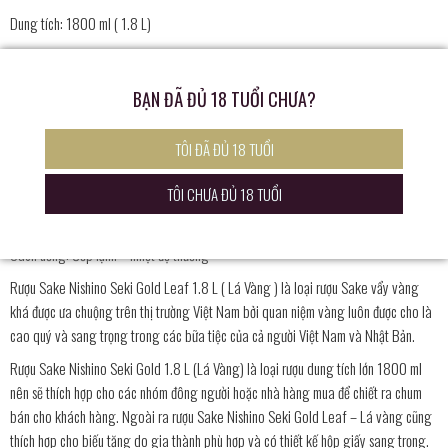
Dung tích: 1800 ml ( 1.8 L)
Xuất xứ: Nishiyama – Nhật Bản
Độ chua: 1.4
BẠN ĐÃ ĐỦ 18 TUỔI CHƯA?
Axit amin: 2
TÔI ĐÃ ĐỦ 18 TUỔI
Độ cồn: 15 % (độ)
Gạo: Hattan – Nishiki, Hino Hikari
TÔI CHƯA ĐỦ 18 TUỔI
Phần trăm gạo sau khi mài: 60%
Cách uống: Ướp lạnh – nhiệt độ thường
Rượu Sake Nishino Seki Gold Leaf 1.8 L ( Lá Vàng ) là loại rượu Sake vẩy vàng
khá được ưa chuộng trên thị trường Việt Nam bởi quan niệm vàng luôn được cho là
cao quý và sang trọng trong các bữa tiệc của cả người Việt Nam và Nhật Bản.
Rượu Sake Nishino Seki Gold 1.8 L (Lá Vàng) là loại rượu dung tích lớn 1800 ml
nên sẽ thích hợp cho các nhóm đông người hoặc nhà hàng mua để chiết ra chum
bán cho khách hàng. Ngoài ra rượu Sake Nishino Seki Gold Leaf – Lá vàng cũng
thích hợp cho biếu tặng do gia thành phù hợp và có thiết kế hộp giấy sang trọng.