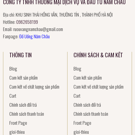
CÔNG TY TNHH THUONG MẠI DỊCH VỤ VÀ ĐẦU TƯ NĂM CHÂU
Địa chỉ: KHU SINH THÁI HỒNG VÂN, THƯỜNG TÍN , THÀNH PHỐ HÀ NỘI
Hotline:
0962658199
Email:
ruouvangnamchau@gmail.com
Fanpage:
Đồ Uống Năm Châu
THÔNG TIN
CHÍNH SÁCH & CAM KẾT
Blog
Blog
Cam kết sản phẩm
Cam kết sản phẩm
Cam kết về chất lượng sản phẩm
Cam kết về chất lượng sản phẩm
Cart
Cart
Chính sách đổi trả
Chính sách đổi trả
Chính sách thanh toán
Chính sách thanh toán
Front Page
Front Page
gioi-thieu
gioi-thieu