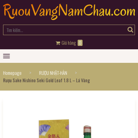
Giỏ hàng
0
Toggle
navigation
>
>
Homepage
RƯỢU NHẬT-HÀN
Rượu Sake Nishino Seki Gold Leaf 1.8 L – Lá Vàng