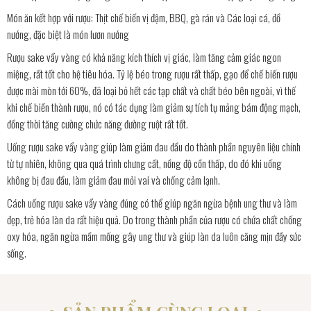
Món ăn kết hợp với rượu: Thịt chế biến vị đậm, BBQ, gà rán và Các loại cá, đồ
nướng, đặc biệt là món lươn nướng
Rượu sake vẩy vàng có khả năng kích thích vị giác, làm tăng cảm giác ngon
miệng, rất tốt cho hệ tiêu hóa. Tỷ lệ béo trong rượu rất thấp, gạo để chế biến rượu
được mài mòn tới 60%, đã loại bỏ hết các tạp chất và chất béo bên ngoài, vì thế
khi chế biến thành rượu, nó có tác dụng làm giảm sự tích tụ mảng bám động mạch,
đồng thời tăng cường chức năng đường ruột rất tốt.
Uống rượu sake vẩy vàng giúp làm giảm đau đầu do thành phần nguyên liệu chính
từ tự nhiên, không qua quá trình chưng cất, nồng độ cồn thấp, do đó khi uống
không bị đau đầu, làm giảm đau mỏi vai và chống cảm lạnh.
Cách uống rượu sake vẩy vàng đúng có thể giúp ngăn ngừa bệnh ung thư và làm
đẹp, trẻ hóa làn da rất hiệu quả. Do trong thành phần của rượu có chứa chất chống
oxy hóa, ngăn ngừa mầm mống gây ung thư và giúp làn da luôn căng mịn đầy sức
sống.