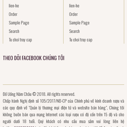
lien-he
lien-he
Order
Order
Sample Page
Sample Page
Search
Search
Tu choi truy cap
Tu choi truy cap
THEO DÕI FACEBOOK CHÚNG TÔI
Đồ Uống Năm Châu © 2018. All rights reserved.
Chấp hành Nghị định số 105/2017/NĐ-CP của Chính phủ về kinh doanh rượu và
các quy định về "Quản lý thương mại điện tử và website bán hàng", Chúng tôi
không buôn bán qua mạng Internet các loại rượu có độ cồn trên 15 độ và cho
người dưới 18 tuổi. Quý khách có nhu cầu mua sắm vui lòng liên hệ