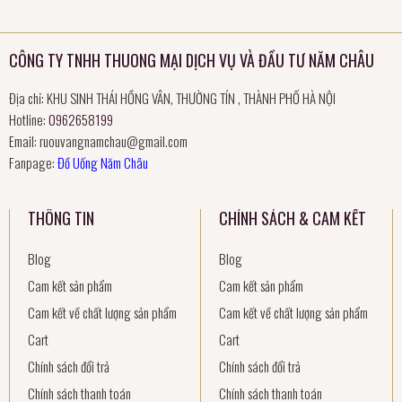
CÔNG TY TNHH THUONG MẠI DỊCH VỤ VÀ ĐẦU TƯ NĂM CHÂU
Địa chỉ: KHU SINH THÁI HỒNG VÂN, THƯỜNG TÍN , THÀNH PHỐ HÀ NỘI
Hotline:
0962658199
Email:
ruouvangnamchau@gmail.com
Fanpage:
Đồ Uống Năm Châu
THÔNG TIN
CHÍNH SÁCH & CAM KẾT
Blog
Blog
Cam kết sản phẩm
Cam kết sản phẩm
Cam kết về chất lượng sản phẩm
Cam kết về chất lượng sản phẩm
Cart
Cart
Chính sách đổi trả
Chính sách đổi trả
Chính sách thanh toán
Chính sách thanh toán