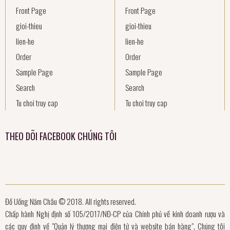
Front Page
Front Page
gioi-thieu
gioi-thieu
lien-he
lien-he
Order
Order
Sample Page
Sample Page
Search
Search
Tu choi truy cap
Tu choi truy cap
THEO DÕI FACEBOOK CHÚNG TÔI
Đồ Uống Năm Châu © 2018. All rights reserved.
Chấp hành Nghị định số 105/2017/NĐ-CP của Chính phủ về kinh doanh rượu và
các quy định về "Quản lý thương mại điện tử và website bán hàng", Chúng tôi