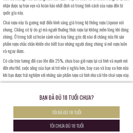
nhận được sự trọn vẹn và hoàn hảo nhất định có trong tính cách của rượu đến từ
quốc gia này.
Chai rượu này là gương mặt điển hình sáng giá trong hệ thống rượu Liqueur nói
chung. Chẳng có lý do gì mà người thưởng thức rượu lại không mềm lòng khi dùng
chúng. Ở trong bất cứ hoàn cảnh nào hay từng góc độ nào đi chăng nữa thì sản
phẩm rượu chắc chắn khiến cho biết bao những người dùng chúng si mê rượu luôn
và ngay được.
Có cấu trúc tương đối cao lên đến 25%, chưa bao giờ rượu lại cá tính và mạnh mẽ
đến như thế, cuộc sống của bạn sẽ trở nên ý nghĩa hơn, bay cao và bay xa hơn nữa
khi bạn được trải nghiệm với những sản phẩm rượu cá tính như cái tên chai rượu này.
Để thưởng thức rượu được đúng cách và hoàn hảo hơn thì có lẽ bạn nên dùng rượu
nguyên chất cho vị rượu được tròn vị xao xuyến có một kết thúc đẹp ấn tượng.
BẠN ĐÃ ĐỦ 18 TUỔI CHƯA?
Ngoài ra bạn cũng có thể thưởng thức rượu cùng với một chút đá viên hoà cùng
vào nhau từ đó đảm bảo rượu có được sự tươi mát và hoàn hảo đến ngỡ ngàng mà
TÔI ĐÃ ĐỦ 18 TUỔI
nhiều người dùng không thể ngờ được chúng.
TÔI CHƯA ĐỦ 18 TUỔI