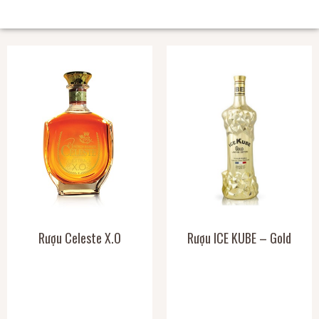
SẢN PHẨM CÙNG LOẠI
Rượu Celeste X.O
Rượu ICE KUBE – Gold