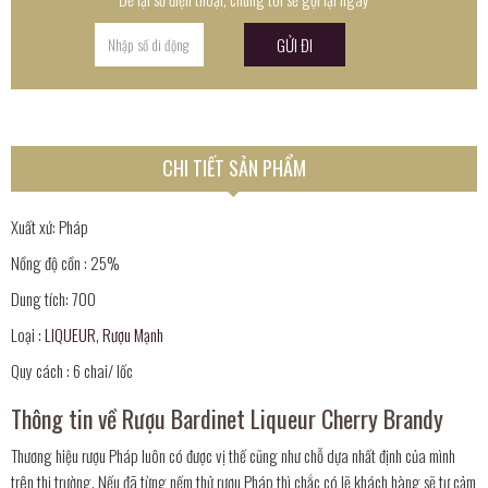
CHI TIẾT SẢN PHẨM
Xuất xứ: Pháp
Nồng độ cồn : 25%
Dung tích: 700
Loại :
LIQUEUR
,
Rượu Mạnh
Quy cách : 6 chai/ lốc
Thông tin về Rượu Bardinet Liqueur Cherry Brandy
Thương hiệu rượu Pháp luôn có được vị thế cũng như chỗ dựa nhất định của mình
trên thị trường. Nếu đã từng nếm thử rượu Pháp thì chắc có lẽ khách hàng sẽ tự cảm