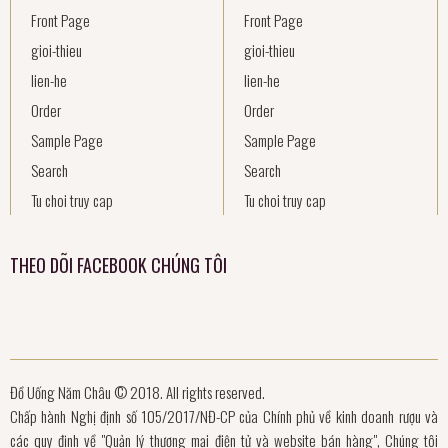
Front Page
Front Page
gioi-thieu
gioi-thieu
lien-he
lien-he
Order
Order
Sample Page
Sample Page
Search
Search
Tu choi truy cap
Tu choi truy cap
THEO DÕI FACEBOOK CHÚNG TÔI
Đồ Uống Năm Châu © 2018. All rights reserved.
Chấp hành Nghị định số 105/2017/NĐ-CP của Chính phủ về kinh doanh rượu và
các quy định về "Quản lý thương mại điện tử và website bán hàng", Chúng tôi