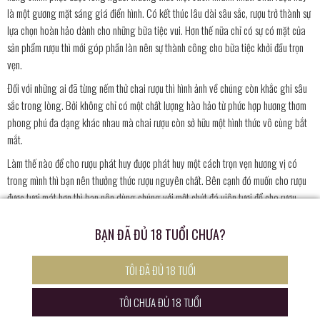
là một gương mặt sáng giá điển hình. Có kết thúc lâu dài sâu sắc, rượu trở thành sự
lựa chọn hoàn hảo dành cho những bữa tiệc vui. Hơn thế nữa chỉ có sự có mặt của
sản phẩm rượu thì mới góp phần làn nên sự thành công cho bữa tiệc khởi đầu trọn
vẹn.
Đối với những ai đã từng nếm thử chai rượu thì hình ảnh về chúng còn khắc ghi sâu
sắc trong lòng. Bởi không chỉ có một chất lượng hào hảo từ phức hợp hương thơm
phong phú đa dạng khác nhau mà chai rượu còn sở hữu một hình thức vô cùng bắt
mắt.
Làm thế nào để cho rượu phát huy được phát huy một cách trọn vẹn hương vị có
trong mình thì bạn nên thưởng thức rượu nguyên chất. Bên cạnh đó muốn cho rượu
được tươi mát hơn thì bạn nên dùng chúng với một chút đá viên tươi để cho rượu
khẳng định một cách trọn vẹn chất lượng cũng như hương vị có trong nó.
BẠN ĐÃ ĐỦ 18 TUỔI CHƯA?
Chỉ cần nếm thử rượu 1lần thì một hình ảnh đẹp về chúng chẳng bao giờ có thể bị
lãng quên đi. Đề từ đó hễ nhắc đến rượu của Pháp thì chúng ta nghĩ ngay đến cái
TÔI ĐÃ ĐỦ 18 TUỔI
tên sản phẩm rượu này.
TÔI CHƯA ĐỦ 18 TUỔI