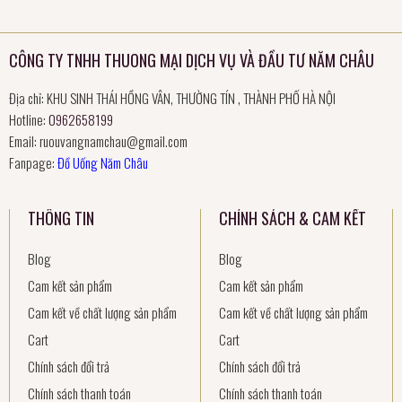
CÔNG TY TNHH THUONG MẠI DỊCH VỤ VÀ ĐẦU TƯ NĂM CHÂU
Địa chỉ: KHU SINH THÁI HỒNG VÂN, THƯỜNG TÍN , THÀNH PHỐ HÀ NỘI
Hotline:
0962658199
Email:
ruouvangnamchau@gmail.com
Fanpage:
Đồ Uống Năm Châu
THÔNG TIN
CHÍNH SÁCH & CAM KẾT
Blog
Blog
Cam kết sản phẩm
Cam kết sản phẩm
Cam kết về chất lượng sản phẩm
Cam kết về chất lượng sản phẩm
Cart
Cart
Chính sách đổi trả
Chính sách đổi trả
Chính sách thanh toán
Chính sách thanh toán