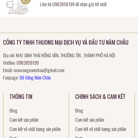
Liên hệ
0962658199
để nhận giá tốt nhất
CÔNG TY TNHH THUONG MẠI DỊCH VỤ VÀ ĐẦU TƯ NĂM CHÂU
Địa chỉ: KHU SINH THÁI HỒNG VÂN, THƯỜNG TÍN , THÀNH PHỐ HÀ NỘI
Hotline:
0962658199
Email:
ruouvangnamchau@gmail.com
Fanpage:
Đồ Uống Năm Châu
THÔNG TIN
CHÍNH SÁCH & CAM KẾT
Blog
Blog
Cam kết sản phẩm
Cam kết sản phẩm
Cam kết về chất lượng sản phẩm
Cam kết về chất lượng sản phẩm
Cart
Cart