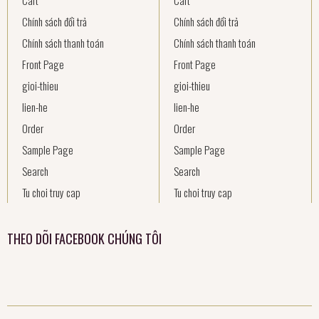
Chính sách đổi trả
Chính sách đổi trả
Chính sách thanh toán
Chính sách thanh toán
Front Page
Front Page
gioi-thieu
gioi-thieu
lien-he
lien-he
Order
Order
Sample Page
Sample Page
Search
Search
Tu choi truy cap
Tu choi truy cap
THEO DÕI FACEBOOK CHÚNG TÔI