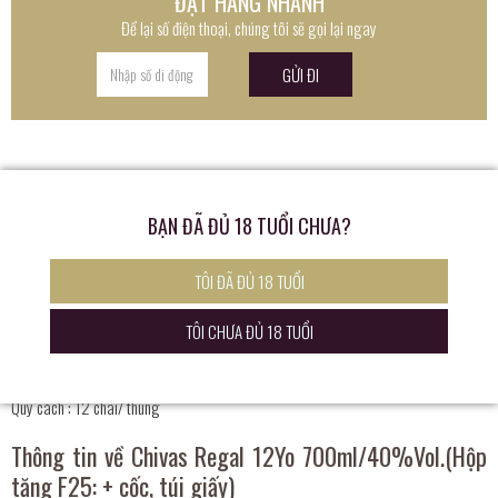
ĐẶT HÀNG NHANH
Để lại số điện thoại, chúng tôi sẽ gọi lại ngay
CHI TIẾT SẢN PHẨM
BẠN ĐÃ ĐỦ 18 TUỔI CHƯA?
Xuất xứ: scotland
TÔI ĐÃ ĐỦ 18 TUỔI
Nồng độ cồn : 39%
TÔI CHƯA ĐỦ 18 TUỔI
Dung tích: 750
Loại :
Whisky
Quy cách : 12 chai/ thùng
Thông tin về Chivas Regal 12Yo 700ml/40%Vol.(Hộp
tặng F25: + cốc, túi giấy)