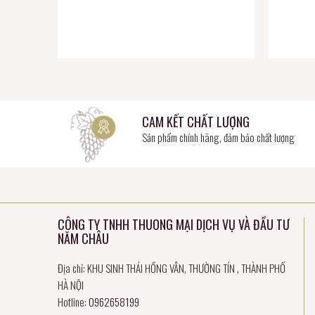
CAM KẾT CHẤT LƯỢNG
Sản phẩm chính hãng, đảm bảo chất lượng
CÔNG TY TNHH THUONG MẠI DỊCH VỤ VÀ ĐẦU TƯ
NĂM CHÂU
Địa chỉ: KHU SINH THÁI HỒNG VÂN, THƯỜNG TÍN , THÀNH PHỐ
HÀ NỘI
Hotline:
0962658199