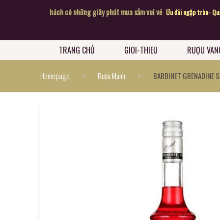
u
Chúc quý khách có những giây phút mua sắm vui vẻ
Ưu đãi ngập tràn- Quà tặn
TRANG CHỦ
GIOI-THIEU
RƯỢU VAN
>
>
Homepage
Rượu Mạnh
BARDINET GRENADINE 