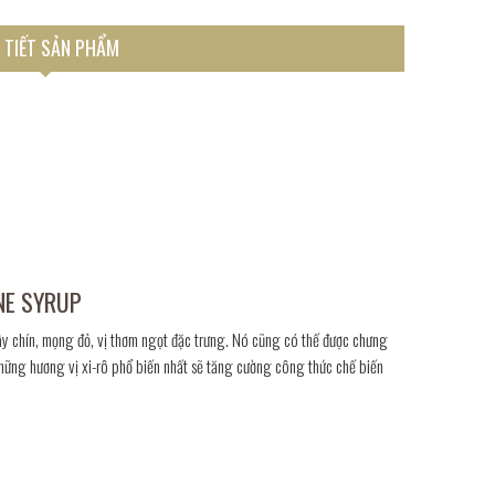
 TIẾT SẢN PHẨM
INE SYRUP
ây chín, mọng đỏ, vị thơm ngọt đặc trưng. Nó cũng có thế được chưng
hững hương vị xi-rô phổ biến nhất sẽ tăng cường công thức chế biến