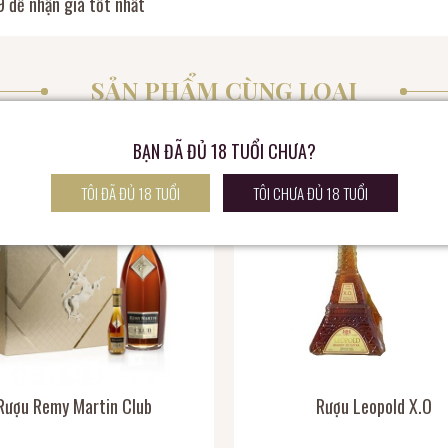
 để nhận giá tốt nhất
SẢN PHẨM CÙNG LOẠI
BẠN ĐÃ ĐỦ 18 TUỔI CHƯA?
TÔI ĐÃ ĐỦ 18 TUỔI
TÔI CHƯA ĐỦ 18 TUỔI
Rượu Remy Martin Club
Rượu Leopold X.O