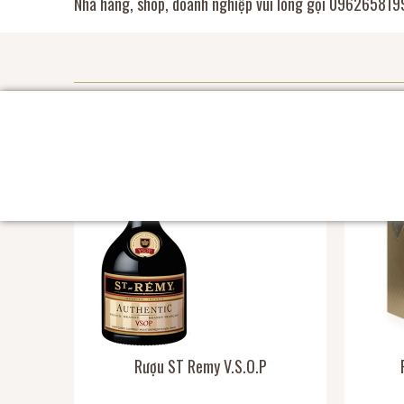
Nhà hàng, shop, doanh nghiệp vui lòng gọi 0962658199
Rượu ST Remy V.S.O.P