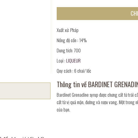
CHI
Xuất xứ: Pháp
Nồng độ cồn : 14%
Dung tích: 700
Loại :
LIQUEUR
Quy cách : 6 chai/ lốc
Thông tin về BARDINET GRENAD
Bardinet Grenadine syrup được chưng cất từ trái c
cất từ vị quả mận, đường và rượu vang. Một trong n
của bạn.