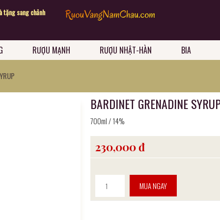
Chào mừng quý khách đến với website Rượu Vang Năm Châ
g sang chảnh
G
RƯỢU MẠNH
RƯỢU NHẬT-HÀN
BIA
SYRUP
BARDINET GRENADINE SYRU
700ml / 14%
230,000 đ
MUA NGAY