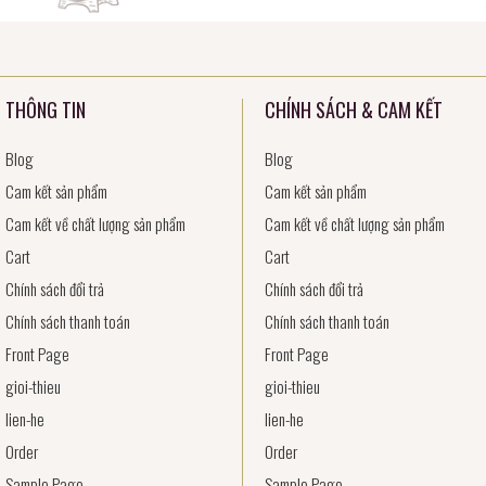
THÔNG TIN
CHÍNH SÁCH & CAM KẾT
Blog
Blog
Cam kết sản phẩm
Cam kết sản phẩm
Cam kết về chất lượng sản phẩm
Cam kết về chất lượng sản phẩm
Cart
Cart
Chính sách đổi trả
Chính sách đổi trả
Chính sách thanh toán
Chính sách thanh toán
Front Page
Front Page
gioi-thieu
gioi-thieu
lien-he
lien-he
Order
Order
Sample Page
Sample Page