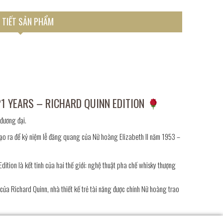
 TIẾT SẢN PHẨM
1 YEARS – RICHARD QUINN EDITION
đương đại.
tạo ra để kỷ niệm lễ đăng quang của Nữ hoàng Elizabeth II năm 1953 –
dition là kết tinh của hai thế giới: nghệ thuật pha chế whisky thượng
của Richard Quinn, nhà thiết kế trẻ tài năng được chính Nữ hoàng trao