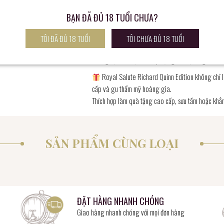
 để nhận giá tốt nhất
Tuổi rượu: 21 năm ủ trong thùng gỗ sồi chọn lọc
BẠN ĐÃ ĐỦ 18 TUỔI CHƯA?
Phong cách: Blended Scotch Whisky
TÔI ĐÃ ĐỦ 18 TUỔI
TÔI CHƯA ĐỦ 18 TUỔI
Thiết kế: Gốm sứ sang trọng với họa tiết hoa hồng x
Hương vị: Tròn trịa, hòa quyện giữa mật ong, trái c
Royal Salute Richard Quinn Edition không chỉ l
cấp và gu thẩm mỹ hoàng gia.
Thích hợp làm quà tặng cao cấp, sưu tầm hoặc khẳng
SẢN PHẨM CÙNG LOẠI
ĐẶT HÀNG NHANH CHÓNG
Giao hàng nhanh chóng với mọi đơn hàng