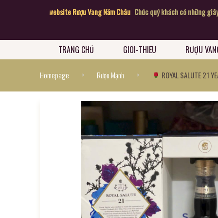
hách đến với website Rượu Vang Năm Châu
Chúc quý khách có những giây phú
TRANG CHỦ
GIOI-THIEU
RƯỢU VAN
>
>
Homepage
Rượu Mạnh
ROYAL SALUTE 21 Y