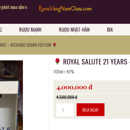
t mua sắm vui vẻ
Ưu đãi ngập tràn- Quà tặng sang chảnh
G
RƯỢU MẠNH
RƯỢU NHẬT-HÀN
BIA
EARS – RICHARD QUINN EDITION
ROYAL SALUTE 21 YEARS
700ml / 40%
4,000,000 đ
4,500,000 đ
MUA NGAY