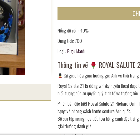
CHI
Nồng độ cồn : 40%
Dung tích: 700
Loại :
Rượu Mạnh
Thông tin về
ROYAL SALUTE 2
Sự giao hòa giữa hoàng gia Anh và thời trang 
Royal Salute 21 là dòng whisky huyền thoại được 
biểu tượng của sự quyền quý, tinh tế và trường tồn.
Phiên bản đặc biệt Royal Salute 21 Richard Quinn E
hạng và phong cách haute couture Anh quốc.
Bộ sưu tập mang họa tiết hoa hồng xanh đặc trưng 
giải thưởng danh giá.
Đặc điểm nổi bật: