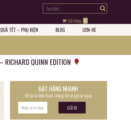
Giỏ hàng
0
QUÀ TẾT – PHỤ KIỆN
BLOG
LIEN-HE
 – RICHARD QUINN EDITION
ĐẶT HÀNG NHANH
Để lại số điện thoại, chúng tôi sẽ gọi lại ngay