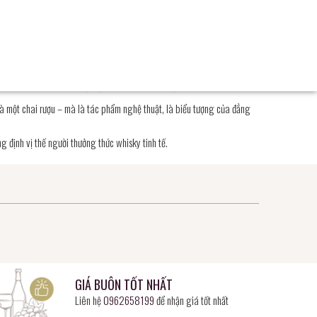
anh biểu trưng cho sức mạnh và sự tinh tế
ây khô và vani tinh tế, hậu vị kéo dài đầy mê hoặc
à một chai rượu – mà là tác phẩm nghệ thuật, là biểu tượng của đẳng
 định vị thế người thưởng thức whisky tinh tế.
GIÁ BUÔN TỐT NHẤT
Liên hệ
0962658199
để nhận giá tốt nhất