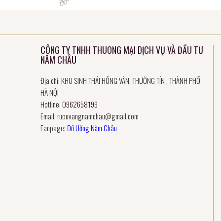
CÔNG TY TNHH THUONG MẠI DỊCH VỤ VÀ ĐẦU TƯ
NĂM CHÂU
Địa chỉ: KHU SINH THÁI HỒNG VÂN, THƯỜNG TÍN , THÀNH PHỐ
HÀ NỘI
Hotline:
0962658199
Email:
ruouvangnamchau@gmail.com
Fanpage:
Đồ Uống Năm Châu