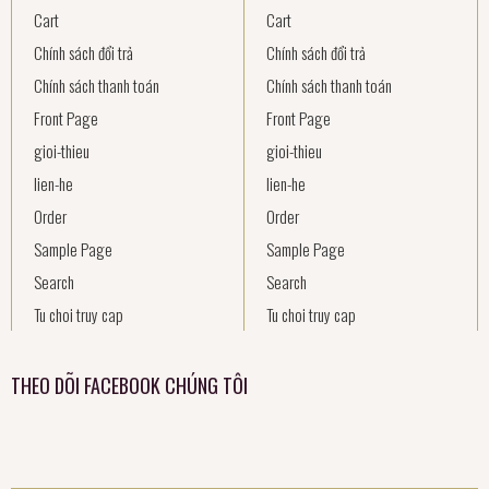
Cart
Cart
Chính sách đổi trả
Chính sách đổi trả
Chính sách thanh toán
Chính sách thanh toán
Front Page
Front Page
gioi-thieu
gioi-thieu
lien-he
lien-he
Order
Order
Sample Page
Sample Page
Search
Search
Tu choi truy cap
Tu choi truy cap
THEO DÕI FACEBOOK CHÚNG TÔI