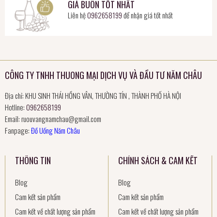
GIÁ BUÔN TỐT NHẤT
Liên hệ
0962658199
để nhận giá tốt nhất
CÔNG TY TNHH THUONG MẠI DỊCH VỤ VÀ ĐẦU TƯ NĂM CHÂU
Địa chỉ: KHU SINH THÁI HỒNG VÂN, THƯỜNG TÍN , THÀNH PHỐ HÀ NỘI
Hotline:
0962658199
Email:
ruouvangnamchau@gmail.com
Fanpage:
Đồ Uống Năm Châu
THÔNG TIN
CHÍNH SÁCH & CAM KẾT
Blog
Blog
Cam kết sản phẩm
Cam kết sản phẩm
Cam kết về chất lượng sản phẩm
Cam kết về chất lượng sản phẩm