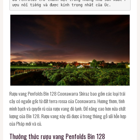
Rượu vang Penfolds Bin 128 Coonawarra Shiraz bao gồm các loại trái
cây có nguồn gốc từ đất terra rossa của Coonawarra. Hương thơm, tính
minh bạch và quyến rũ của rượu vang đỏ lạnh. Để nâng cao hơn nữa chất
lượng của Bin 128. Rượu vang này đã được ủ trong thùng gỗ sồi hỗn hợp
của Pháp mới và cũ.
Thưởng thức rượu vang Penfolds Bin 128