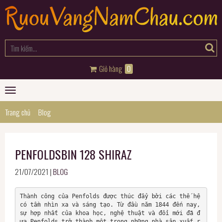
Giỏ hàng
0
Toggle
navigation
Trang chủ
Blog
PENFOLDSBIN 128 SHIRAZ
21/07/2021 |
BLOG
Thành công của Penfolds được thúc đẩy bởi các thế hệ 
có tầm nhìn xa và sáng tạo. Từ đầu năm 1844 đến nay, 
sự hợp nhất của khoa học, nghệ thuật và đổi mới đã đ
ưa Penfolds trở thành một trong những nhà sản xuất r