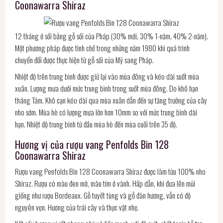
Coonawarra Shiraz
12 tháng ở sồi bằng gỗ sồi của Pháp (30% mới, 30% 1-năm, 40% 2-năm).
Một phương pháp được tinh chế trong những năm 1980 khi quá trình
chuyển đổi được thực hiện từ gỗ sồi của Mỹ sang Pháp.
Nhiệt độ trên trung bình được giữ lại vào mùa đông và kéo dài suốt mùa
xuân. Lượng mưa dưới mức trung bình trong suốt mùa đông. Do khô hạn
tháng Tám. Khô cạn kéo dài qua mùa xuân dẫn đến sự tăng trưởng của cây
nho sớm. Mùa hè có lượng mưa lớn hơn 10mm so với mức trung bình dài
hạn. Nhiệt độ trung bình từ đầu mùa hè đến mùa cuối trên 35 độ.
Hương vị của rượu vang Penfolds Bin 128
Coonawarra Shiraz
Rượu vang Penfolds Bin 128 Coonawarra Shiraz được làm từu 100% nho
Shiraz. Rượu có màu đen mờ, màu tím ở vành. Hấp dẫn, khi đưa lên mũi
giống như rượu Bordeaux. Gỗ tuyết tùng và gỗ đàn hương, vẫn có độ
nguyên vẹn. Hương của trái cây và thực vật nhẹ.