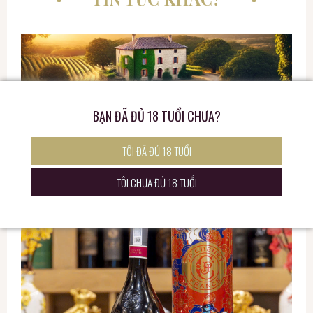
BẠN ĐÃ ĐỦ 18 TUỔI CHƯA?
TÔI ĐÃ ĐỦ 18 TUỔI
Prosecco – Vang Sủi Italia Thanh Lịch, Tươi Mát Và Dễ
Yêu
TÔI CHƯA ĐỦ 18 TUỔI
�� Prosecco – Vang Sủi Italia Thanh Lịch, Tươi Mát…