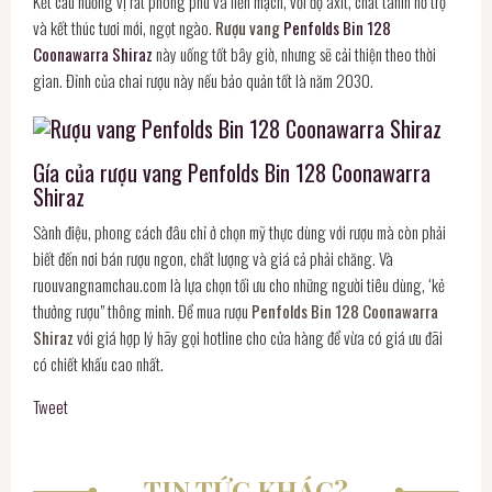
Kết cấu hương vị rất phong phú và liền mạch, với độ axit, chất tanin hỗ trợ
và kết thúc tươi mới, ngọt ngào.
Rượu vang
Penfolds Bin 128
Coonawarra Shiraz
này uống tốt bây giờ, nhưng sẽ cải thiện theo thời
gian. Đỉnh của chai rượu này nếu bảo quản tốt là năm 2030.
Gía của rượu vang Penfolds Bin 128 Coonawarra
Shiraz
Sành điệu, phong cách đâu chỉ ở chọn mỹ thực dùng với rượu mà còn phải
biết đến nơi bán rượu ngon, chất lượng và giá cả phải chăng. Và
ruouvangnamchau.com là lựa chọn tối ưu cho những người tiêu dùng, ‘kẻ
thưởng rượu” thông minh. Để mua rượu
Penfolds Bin 128 Coonawarra
Shiraz
với giá hợp lý hãy gọi hotline cho cửa hàng để vừa có giá ưu đãi
có chiết khấu cao nhất.
Tweet
TIN TỨC KHÁC?