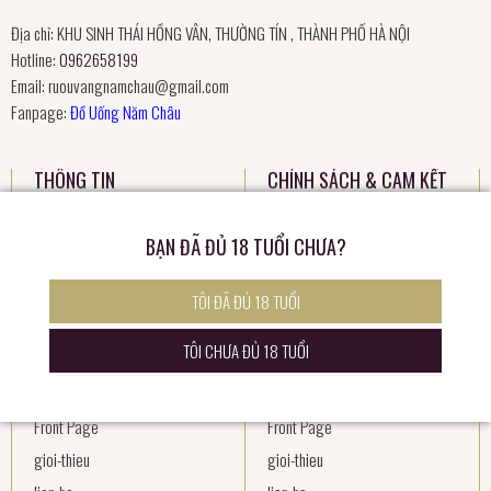
Địa chỉ: KHU SINH THÁI HỒNG VÂN, THƯỜNG TÍN , THÀNH PHỐ HÀ NỘI
Hotline:
0962658199
Email:
ruouvangnamchau@gmail.com
Fanpage:
Đồ Uống Năm Châu
THÔNG TIN
CHÍNH SÁCH & CAM KẾT
Blog
Blog
BẠN ĐÃ ĐỦ 18 TUỔI CHƯA?
Cam kết sản phẩm
Cam kết sản phẩm
Cam kết về chất lượng sản phẩm
Cam kết về chất lượng sản phẩm
TÔI ĐÃ ĐỦ 18 TUỔI
Cart
Cart
TÔI CHƯA ĐỦ 18 TUỔI
Chính sách đổi trả
Chính sách đổi trả
Chính sách thanh toán
Chính sách thanh toán
Front Page
Front Page
gioi-thieu
gioi-thieu