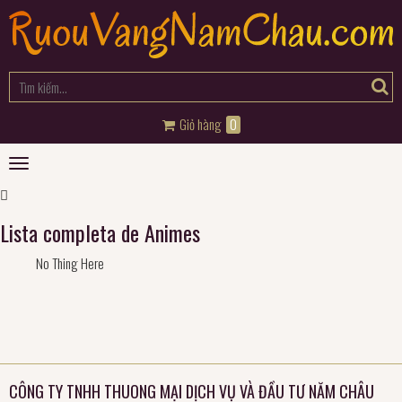
Giỏ hàng
0
Toggle
navigation
Lista completa de Animes
No Thing Here
CÔNG TY TNHH THUONG MẠI DỊCH VỤ VÀ ĐẦU TƯ NĂM CHÂU