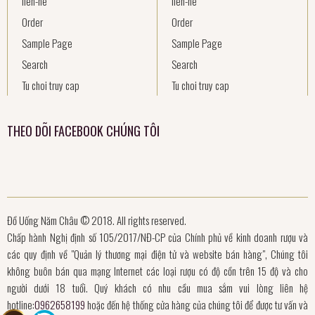
lien-he
lien-he
Order
Order
Sample Page
Sample Page
Search
Search
Tu choi truy cap
Tu choi truy cap
THEO DÕI FACEBOOK CHÚNG TÔI
Đồ Uống Năm Châu © 2018. All rights reserved.
Chấp hành Nghị định số 105/2017/NĐ-CP của Chính phủ về kinh doanh rượu và
các quy định về "Quản lý thương mại điện tử và website bán hàng", Chúng tôi
không buôn bán qua mạng Internet các loại rượu có độ cồn trên 15 độ và cho
người dưới 18 tuổi. Quý khách có nhu cầu mua sắm vui lòng liên hệ
hotline:
0962658199
hoặc đến hệ thống cửa hàng của chúng tôi để được tư vấn và