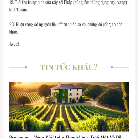
19. Tuổi thọ trung bình của cây sồi Pháp (dùng làm thùng đựng rượu vang)
là 170 năm.
20. Rượu vang có nguyên liệu rất tự nhiên so với những đồ uống có cồn
khác.
Tweet
TIN TỨC KHÁC?
Prosecco – Vang Sủi Italia Thanh Lịch, Tươi Mát Và Dễ