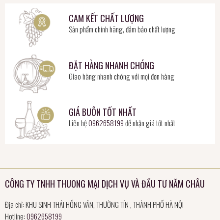
CAM KẾT CHẤT LƯỢNG
Sản phẩm chính hãng, đảm bảo chất lượng
ĐẶT HÀNG NHANH CHÓNG
Giao hàng nhanh chóng với mọi đơn hàng
GIÁ BUÔN TỐT NHẤT
Liên hệ
0962658199
để nhận giá tốt nhất
CÔNG TY TNHH THUONG MẠI DỊCH VỤ VÀ ĐẦU TƯ NĂM CHÂU
Địa chỉ: KHU SINH THÁI HỒNG VÂN, THƯỜNG TÍN , THÀNH PHỐ HÀ NỘI
Hotline:
0962658199