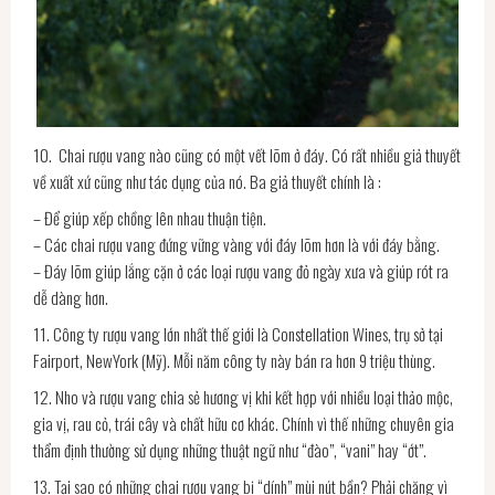
10. Chai rượu vang nào cũng có một vết lõm ở đáy. Có rất nhiều giả thuyết
về xuất xứ cũng như tác dụng của nó. Ba giả thuyết chính là :
– Để giúp xếp chồng lên nhau thuận tiện.
– Các chai rượu vang đứng vững vàng với đáy lõm hơn là với đáy bằng.
– Đáy lõm giúp lắng cặn ở các loại rượu vang đỏ ngày xưa và giúp rót ra
dễ dàng hơn.
11. Công ty rượu vang lớn nhất thế giới là Constellation Wines, trụ sở tại
Fairport, NewYork (Mỹ). Mỗi năm công ty này bán ra hơn 9 triệu thùng.
12. Nho và rượu vang chia sẻ hương vị khi kết hợp với nhiều loại thảo mộc,
gia vị, rau cỏ, trái cây và chất hữu cơ khác. Chính vì thế những chuyên gia
thẩm định thường sử dụng những thuật ngữ như “đào”, “vani” hay “ớt”.
13. Tại sao có những chai rượu vang bị “dính” mùi nút bần? Phải chăng vì