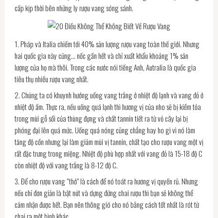
cấp kịp thời bên những ly rượu vang sóng sánh.
1. Pháp và Italia chiếm tới 40% sản lượng rượu vang toàn thế giới. Nhưng
hai quốc gia này cũng… nốc gần hết và chỉ xuất khẩu khoảng 1% sản
lượng của họ mà thôi. Trong các nước nói tiếng Anh, Autralia là quốc gia
tiêu thụ nhiều rượu vang nhất.
2. Chúng ta có khuynh hướng uống vang trắng ở nhiệt độ lạnh và vang đỏ ở
nhiệt độ ấm. Thực ra, nếu uống quá lạnh thì hương vị của nho sẽ bị kiềm tỏa
trong mùi gỗ sồi của thùng đựng và chất tannin tiết ra từ vỏ cây lại bị
phóng đại lên quá mức. Uống quá nóng cũng chẳng hay ho gì vì nó làm
tăng độ cồn nhưng lại làm giảm mùi vị tannin, chất tạo cho rượu vang một vị
rất đặc trưng trong miệng. Nhiệt độ phù hợp nhất với vang đỏ là 15-18 độ C
còn nhiệt độ với vang trắng là 8-12 độ C.
3. Để cho rượu vang “thở” là cách để nó toát ra hương vị quyến rũ. Nhưng
nếu chỉ đơn giản là bật nút và dựng đứng chai rượu thì bạn sẽ không thể
cảm nhận được hết. Bạn nên thông gió cho nó bằng cách tốt nhất là rót từ
chai ra một bình khác.