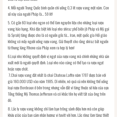
​4. Mỗi người Trung Quốc bình quân chỉ uống 0,3 lít rượu vang một năm. Con
số này của người Pháp là… 59 lít!
5. Có gần 60 loại nho ngon có thể làm nguyên liệu cho những loại rượu
vang hảo hạng. Khá đặc biệt khi loại nho shiraz phổ biến (ở Pháp và Mỹ gọi
là Syrah) từng điược cho là có nguồn gốc từ… Iran, một quốc gia Hồi giáo
không có mấy người uống rượu vang. Giả thuyết cho rằng shiraz bắt nguồn
từ thung lũng Rhone của Pháp xem ra hợp lý hơn!
6.Loại nho không quyết định vị ngọt của rượu vang mà chính những nhà sản
xuất mới là người quyết định. Loại nho nào cũng có thể tạo ra rượu ngọt
hoặc rượu chát.
7.Chai rượu vang đắt nhất là chai Chateau Lafite năm 1787 được bán với
giá 160.000 USD vào năm 1985. Dĩ nhiên, nó quá cũ nên không thể uống
loại rượu Bordeaux ở bên trong nhưng vẫn đắt vì từng thuộc sở hữu của cựu
Tổng thống Mỹ Thomas Jefferson và có khắc tên họ viết tắt của ông trên
đó.
8. Lắc ly rượu vang không chỉ làm bạn trông sành điệu hơn mà còn giúp
khứu giác của bạn cảm nhận hương vị tuyệt vời hơn. Lắc rộng làm tăng thiết