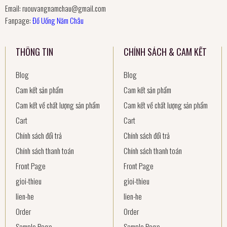
Email:
ruouvangnamchau@gmail.com
Fanpage:
Đồ Uống Năm Châu
THÔNG TIN
CHÍNH SÁCH & CAM KẾT
Blog
Blog
Cam kết sản phẩm
Cam kết sản phẩm
Cam kết về chất lượng sản phẩm
Cam kết về chất lượng sản phẩm
Cart
Cart
Chính sách đổi trả
Chính sách đổi trả
Chính sách thanh toán
Chính sách thanh toán
Front Page
Front Page
gioi-thieu
gioi-thieu
lien-he
lien-he
Order
Order
Sample Page
Sample Page