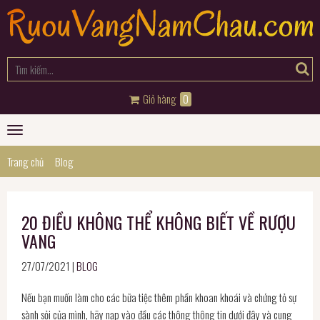
Giỏ hàng
0
Toggle
navigation
Trang chủ
Blog
20 ĐIỀU KHÔNG THỂ KHÔNG BIẾT VỀ RƯỢU
VANG
27/07/2021 |
BLOG
Nếu bạn muốn làm cho các bữa tiệc thêm phần khoan khoái và chứng tỏ sự
sành sỏi của mình, hãy nạp vào đầu các thông thông tin dưới đây và cung