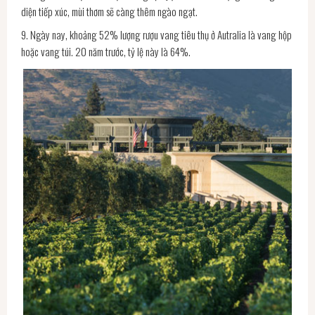
diện tiếp xúc, mùi thơm sẽ càng thêm ngào ngạt.
9. Ngày nay, khoảng 52% lượng rượu vang tiêu thụ ở Autralia là vang hộp
hoặc vang túi. 20 năm trước, tỷ lệ này là 64%.